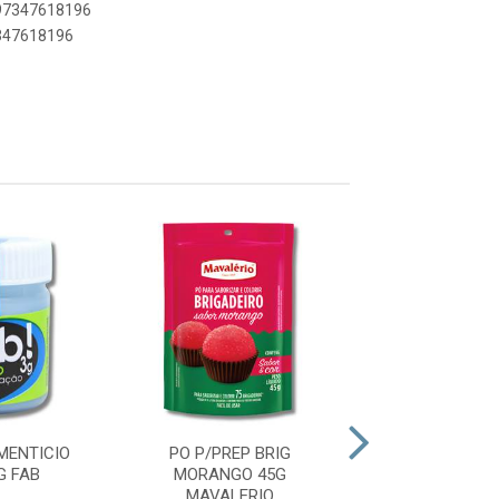
897347618196
7347618196
MENTICIO
PO P/PREP BRIG
PO P/PREP BRI
G FAB
MORANGO 45G
45G MAVAL
MAVALERIO