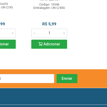
 13473
Código: 13
Código: 13346
 UN C/3G
Embalagem: U
Embalagem: UN C/45G
,99
R$ 5,99
R$ 5,9
ionar
Adicionar
Adicio