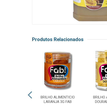
Produtos Relacionados
REP BRIG LIMAO
BRILHO ALIMENTICIO
BRILHO 
 MAVALERIO
LARANJA 3G FAB
DOURA