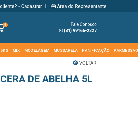
|
cliente? - Cadastrar
Área do Representante
Fale Conosco
0
(81) 99166-2327
 5KG
MIX
MODELAGEM
MUSSARELA
PANIFICAÇÃO
PARMESSA
VOLTAR
 CERA DE ABELHA 5L