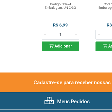
digo: 13345
Código: 13474
Códig
agem: UN C/45
Embalagem: UN C/3G
Embalag
R$ 5,99
R$ 6,99
R$
Adicionar
Adicionar
Ad
Cadastre-se para receber nossas 
Meus Pedidos