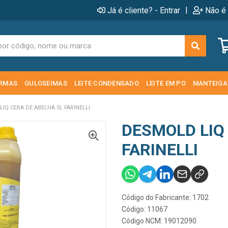
|
Já é cliente? - Entrar
Não é 
RMAS
GULOSEIMAS
LEITE CONDENSADO
LEITE EM PO
MANTEIGA
IQ CERA DE ABELHA 5L FARINELLI
DESMOLD LIQ
FARINELLI
Código do Fabricante: 1702
Código: 11067
Código NCM: 19012090