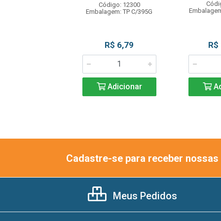
ódigo: 4298
Códi
Código: 12300
gem: UN C/400ML
Embalagem
Embalagem: TP C/395G
R$ 29,90
R$ 6,79
R$
Adicionar
Adicionar
Ad
Cadastre-se para receber nossas 
Meus Pedidos