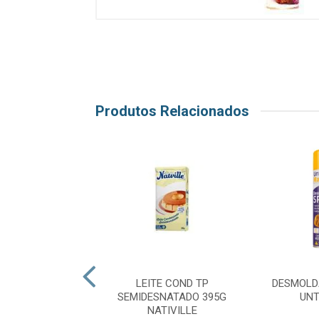
Produtos Relacionados
LDANTE SOLTA
LEITE COND TP
DESMOLD
L 400ML MAGO
SEMIDESNATADO 395G
UNT
NATIVILLE