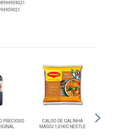
898994959021
8994959021
O PRECIOSO
CALDO DE GALINHA
DESMOLDANTE
IGINAL
MAGGI 1,01KG NESTLE
FACIL 400ML