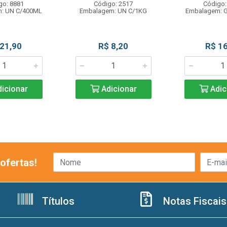
go: 8881
Código: 2517
Código:
: UN C/400ML
Embalagem: UN C/1KG
Embalagem: 
 21,90
R$ 8,20
R$ 16
icionar
Adicionar
Adic
ofertas!
Títulos
Notas Fiscais