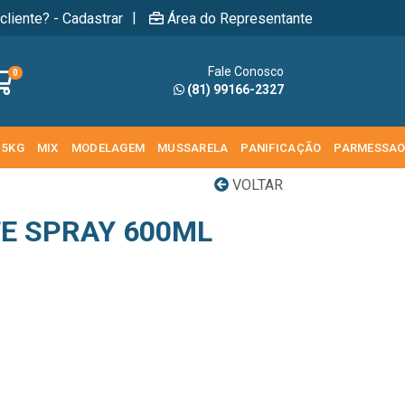
|
cliente? - Cadastrar
Área do Representante
Fale Conosco
0
(81) 99166-2327
 5KG
MIX
MODELAGEM
MUSSARELA
PANIFICAÇÃO
PARMESSA
VOLTAR
E SPRAY 600ML