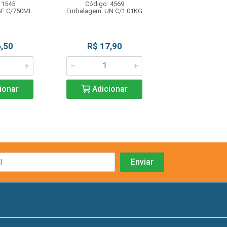
 1545
Código: 4569
Código: 42
GF C/750ML
Embalagem: UN C/1.01KG
Embalagem: UN 
,50
R$ 17,90
R$ 29,9
ionar
Adicionar
Adicio