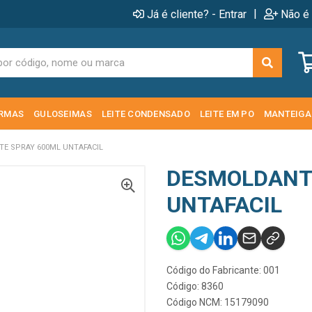
|
Já é cliente? - Entrar
Não é 
RMAS
GULOSEIMAS
LEITE CONDENSADO
LEITE EM PO
MANTEIGA
E SPRAY 600ML UNTAFACIL
DESMOLDANT
UNTAFACIL
Código do Fabricante: 001
Código: 8360
Código NCM: 15179090