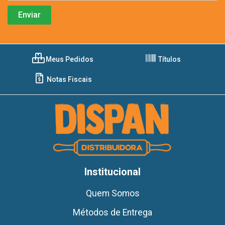
Meus Pedidos
Títulos
Notas Fiscais
Institucional
Quem Somos
Métodos de Entrega