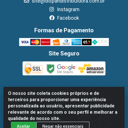
site@dispandistribuidora.com.br
Instagram
Facebook
Formas de Pagamento
Site Seguro
O nosso site coleta cookies próprios e de
Dispan Distribuidora de Alimentos LTDA - Avenida Marechal
terceiros para proporcionar uma experiência
Mascarenhas De Moraes, 1048- Imbiribeira, Recife/PE - CEP
personalizada ao usuário, apresentar publicidade
51.170-000 - CNPJ 30.779.584/0003-78
relevante de acordo com o seu perfil e melhorar a
qualidade do nosso site.
Aceitar
Negar não essenciais