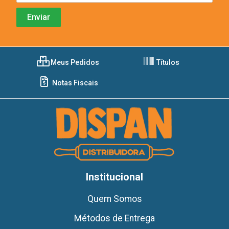
Meus Pedidos
Títulos
Notas Fiscais
Institucional
Quem Somos
Métodos de Entrega