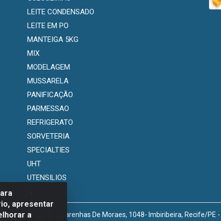
LEITE CONDENSADO
LEITE EM PO
MANTEIGA 5KG
MIX
MODELAGEM
MUSSARELA
PANIFICAÇÃO
PARMESSAO
REFRIGERATO
SORVETERIA
SPECIALTIES
UHT
UTENSILIOS
para
io, apresentar
elhorar a
venida Marechal Mascarenhas De Moraes, 1048- Imbiribeira, Recife/PE