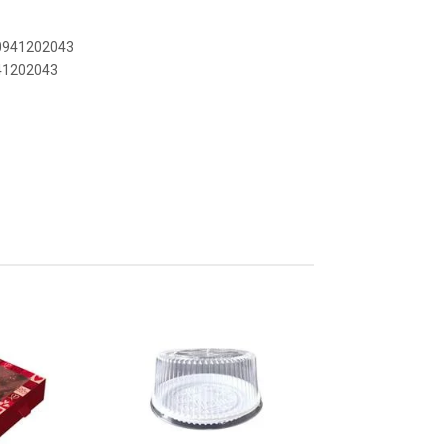
30941202043
941202043