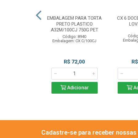
TRUFA OURO BRI
EMBALAGEM PARA TORTA
CX 6 DOC
N LUCKYFEST
PRETO PLASTICO
LOV
A32M/100CJ 750G PET
digo: 11779
Códig
Código: 8940
gem: PC C/100UN
Embalag
Embalagem: CX C/100CJ
R$ 11,39
R$ 72,00
R$
Adicionar
Adicionar
Ad
Cadastre-se para receber nossas 