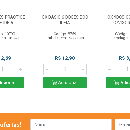
ES PRACTICE
CX BASIC 6 DOCES BCO
CX 9DCS C
E IDEIA
IDEIA
C/VISOR
o: 10790
Código: 8759
Código:
em: UN C/1
Embalagem: PC C/1UN
Embalagem
 2,69
R$ 12,90
R$ 3
icionar
Adicionar
Adic
ofertas!