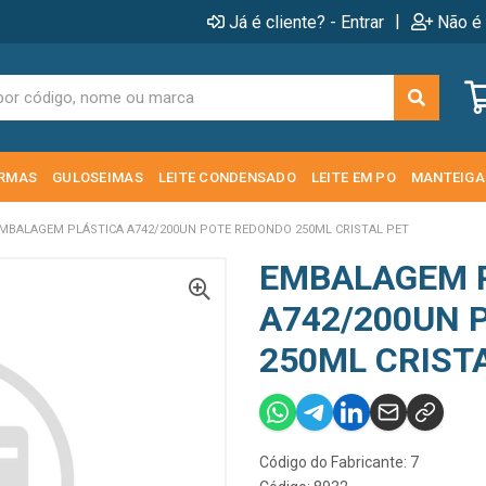
|
Já é cliente? - Entrar
Não é 
RMAS
GULOSEIMAS
LEITE CONDENSADO
LEITE EM PO
MANTEIGA
MBALAGEM PLÁSTICA A742/200UN POTE REDONDO 250ML CRISTAL PET
EMBALAGEM 
A742/200UN 
250ML CRIST
Código do Fabricante: 7