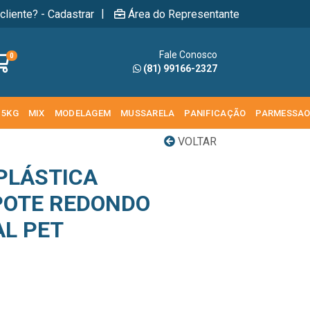
|
cliente? - Cadastrar
Área do Representante
Fale Conosco
0
(81) 99166-2327
 5KG
MIX
MODELAGEM
MUSSARELA
PANIFICAÇÃO
PARMESSA
VOLTAR
PLÁSTICA
POTE REDONDO
AL PET