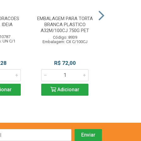
ORACOES
EMBALAGEM PARA TORTA
EMB P/TRUFA O
 IDEIA
BRANCA PLASTICO
100UN LUCK
A32M/100CJ 750G PET
 10787
Código: 11
Código: 8939
: UN C/1
Embalagem: PC 
Embalagem: CX C/100CJ
,28
R$ 72,00
R$ 11,3
ionar
Adicionar
Adicio