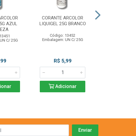
ARCOLOR
CORANTE ARCOLOR
CORANTE AR
25G AZUL
LIQUIGEL 25G BRANCO
LIQUIGEL 25G 
UEZA
Código: 13452
Código: 13
 13451
Embalagem: UN C/ 25G
Embalagem: UN
UN C/ 25G
,99
R$ 5,99
R$ 5,9
ionar
Adicionar
Adicio