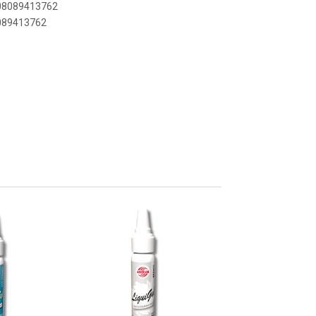
908089413762
8089413762