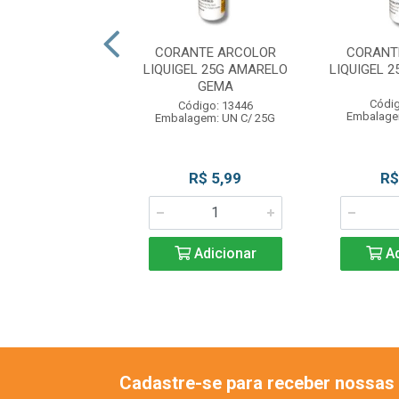
NTE ARCOLOR
CORANTE ARCOLOR
CORANT
EL 25G LARANJA
LIQUIGEL 25G AMARELO
LIQUIGEL 
GEMA
digo: 13453
Códig
Código: 13446
agem: UN C/25G
Embalage
Embalagem: UN C/ 25G
R$ 5,99
R$ 5,99
R$
Adicionar
Adicionar
Ad
Cadastre-se para receber nossas 