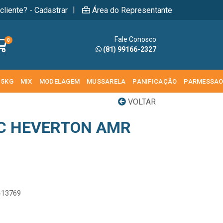
|
cliente? - Cadastrar
Área do Representante
Fale Conosco
0
(81) 99166-2327
 5KG
MIX
MODELAGEM
MUSSARELA
PANIFICAÇÃO
PARMESSA
VOLTAR
C HEVERTON AMR
9413769