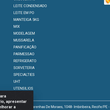
LEITE CONDENSADO
LEITE EM PO
MANTEIGA 5KG
MIX
MODELAGEM
MUSSARELA
PANIFICAÇÃO
PARMESSAO
REFRIGERATO
SORVETERIA
SPECIALTIES
UHT
UTENSILIOS
para
io, apresentar
elhorar a
venida Marechal Mascarenhas De Moraes, 1048- Imbiribeira, Recife/PE