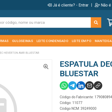
|
Já é cliente? - Entrar
Não é 
RMAS
GULOSEIMAS
LEITE CONDENSADO
LEITE EM PO
MANTEIGA
EC HEVERTON AMR BLUESTAR
ESPATULA DE
BLUESTAR
Código do Fabricante: 1790808
Código: 11077
Código NCM: 39249000