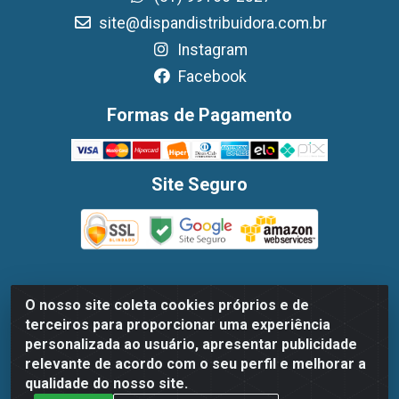
site@dispandistribuidora.com.br
Instagram
Facebook
Formas de Pagamento
Site Seguro
O nosso site coleta cookies próprios e de
Dispan Distribuidora de Alimentos LTDA - Avenida
terceiros para proporcionar uma experiência
Marechal Mascarenhas De Moraes, 1048- Imbiribeira,
personalizada ao usuário, apresentar publicidade
Recife/PE - CEP 51.170-000 - CNPJ 30.779.584/0003-78
relevante de acordo com o seu perfil e melhorar a
qualidade do nosso site.