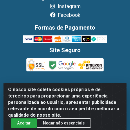
Instagram
Facebook
Formas de Pagamento
Site Seguro
O nosso site coleta cookies próprios e de
Dispan Distribuidora de Alimentos LTDA - Avenida
terceiros para proporcionar uma experiência
Marechal Mascarenhas De Moraes, 1048- Imbiribeira,
personalizada ao usuário, apresentar publicidade
Recife/PE - CEP 51.170-000 - CNPJ 30.779.584/0003-78
relevante de acordo com o seu perfil e melhorar a
qualidade do nosso site.
Aceitar
Negar não essenciais