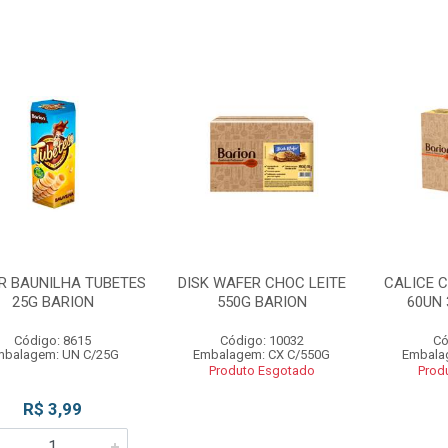
R BAUNILHA TUBETES
DISK WAFER CHOC LEITE
CALICE 
25G BARION
550G BARION
60UN 
Código: 8615
Código: 10032
Có
mbalagem: UN C/25G
Embalagem: CX C/550G
Embala
Produto Esgotado
Prod
R$ 3,99