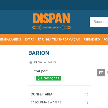
EMBALAGENS
EXTRA
FARINHA TRASNFORMAÇÃO
FERMENTO
FO
BARION
INÍCIO
BARION
Filtrar por:
Promoções
CONFEITARIA
16
CASQUINHA E WAFERS
16