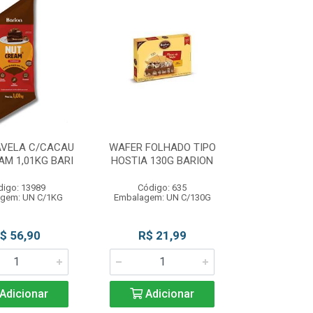
AVELA C/CACAU
WAFER FOLHADO TIPO
M 1,01KG BARI
HOSTIA 130G BARION
digo: 13989
Código: 635
gem: UN C/1KG
Embalagem: UN C/130G
$ 56,90
R$ 21,99
Adicionar
Adicionar