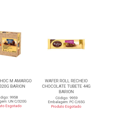
CHOC M AMARGO
WAFER ROLL RECHEIO
320G BARION
CHOCOLATE TUBETE 44G
BARION
digo: 9958
Código: 9959
gem: UN C/320G
Embalagem: PC C/65G
uto Esgotado
Produto Esgotado