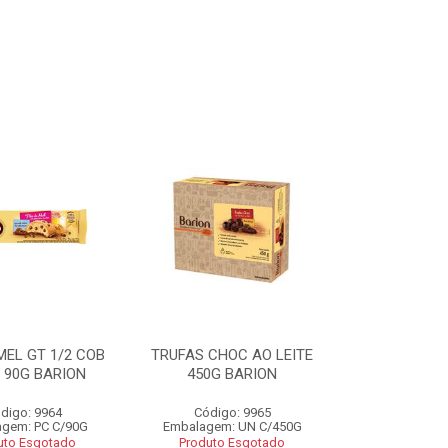
MEL GT 1/2 COB
TRUFAS CHOC AO LEITE
 90G BARION
450G BARION
digo: 9964
Código: 9965
gem: PC C/90G
Embalagem: UN C/450G
uto Esgotado
Produto Esgotado