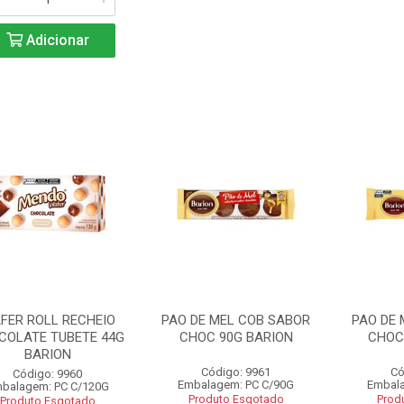
Adicionar
FER ROLL RECHEIO
PAO DE MEL COB SABOR
PAO DE 
COLATE TUBETE 44G
CHOC 90G BARION
CHOC
BARION
Código: 9961
Có
Código: 9960
Embalagem: PC C/90G
Embala
balagem: PC C/120G
Produto Esgotado
Prod
Produto Esgotado