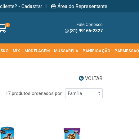
|
cliente? - Cadastrar
Área do Representante
Fale Conosco
0
(81) 99166-2327
 5KG
MIX
MODELAGEM
MUSSARELA
PANIFICAÇÃO
PARMESSA
VOLTAR
17 produtos ordenados por: