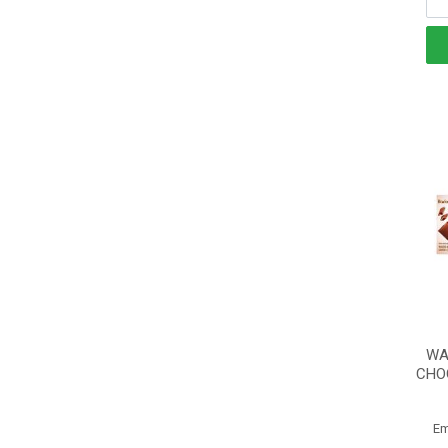
WA
CHO
Em