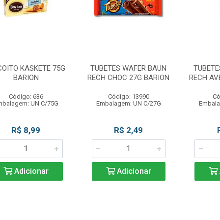
COITO KASKETE 75G
TUBETES WAFER BAUN
TUBETE
BARION
RECH CHOC 27G BARION
RECH AV
Código: 636
Código: 13990
Có
mbalagem: UN C/75G
Embalagem: UN C/27G
Embala
R$ 8,99
R$ 2,49
Adicionar
Adicionar