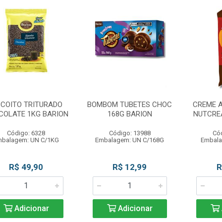
SCOITO TRITURADO
BOMBOM TUBETES CHOC
CREME 
COLATE 1KG BARION
168G BARION
NUTCREA
Código: 6328
Código: 13988
Có
mbalagem: UN C/1KG
Embalagem: UN C/168G
Embala
R$ 49,90
R$ 12,99
R
Adicionar
Adicionar