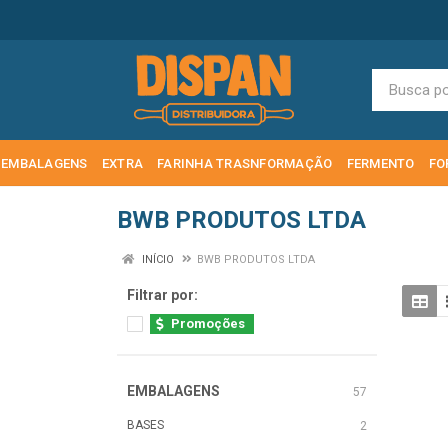
EMBALAGENS
EXTRA
FARINHA TRASNFORMAÇÃO
FERMENTO
FO
BWB PRODUTOS LTDA
INÍCIO
BWB PRODUTOS LTDA
Filtrar por:
Promoções
EMBALAGENS
57
BASES
2