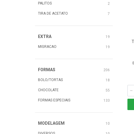
PALITOS
2
TIRA DE ACETATO
7
EXTRA
19
MIGRACAO
19
FORMAS
206
BOLO/TORTAS
18
CHOCOLATE
55
FORMAS ESPECIAIS
133
MODELAGEM
10
DIVERSOS
10