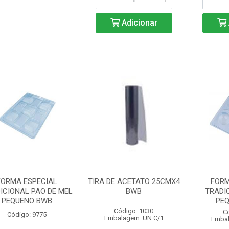
Adicionar
FORMA ESPECIAL
TIRA DE ACETATO 25CMX4
FORM
ICIONAL PAO DE MEL
BWB
TRADI
PEQUENO BWB
PE
Código: 1030
C
Código: 9775
Embalagem: UN C/1
Embal