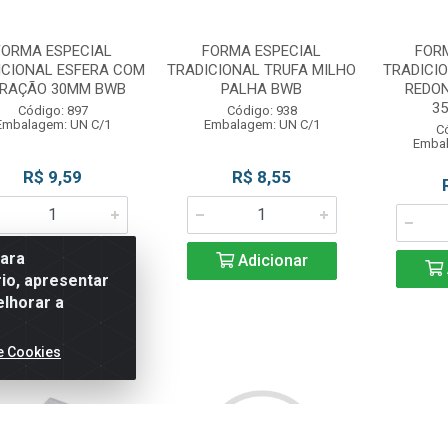
FORMA ESPECIAL
FORMA ESPECIAL
FOR
ICIONAL ESFERA COM
TRADICIONAL TRUFA MILHO
TRADICI
RAÇÃO 30MM BWB
PALHA BWB
REDO
35
Código: 897
Código: 938
Embalagem: UN C/1
Embalagem: UN C/1
C
Embal
R$ 9,59
R$ 8,55
para
Adicionar
Adicionar
io, apresentar
elhorar a
e Cookies