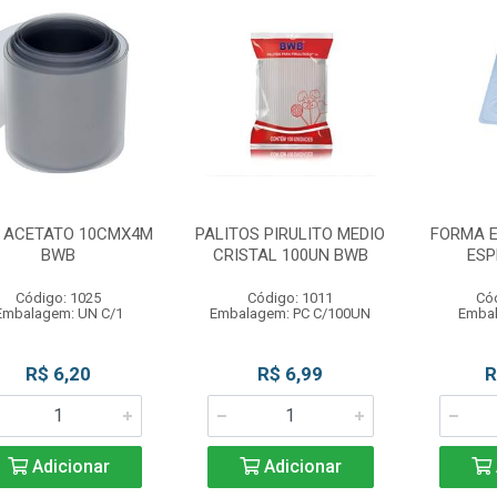
A ACETATO 10CMX4M
PALITOS PIRULITO MEDIO
FORMA 
BWB
CRISTAL 100UN BWB
ESP
Código: 1025
Código: 1011
Có
Embalagem: UN C/1
Embalagem: PC C/100UN
Embal
R$ 6,20
R$ 6,99
R
Adicionar
Adicionar