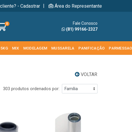
|
cliente? - Cadastrar
Área do Representante
Fale Conosco
0
(81) 99166-2327
 5KG
MIX
MODELAGEM
MUSSARELA
PANIFICAÇÃO
PARMESSA
VOLTAR
303 produtos ordenados por: