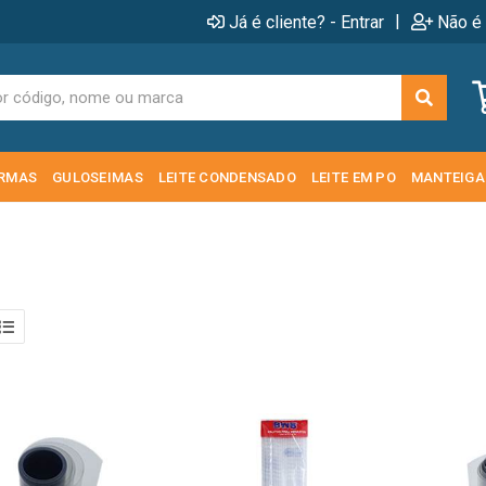
|
Já é cliente? - Entrar
Não é 
RMAS
GULOSEIMAS
LEITE CONDENSADO
LEITE EM PO
MANTEIGA