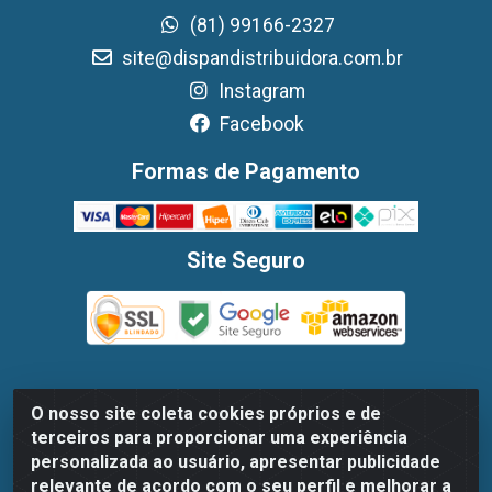
(81) 99166-2327
site@dispandistribuidora.com.br
Instagram
Facebook
Formas de Pagamento
Site Seguro
O nosso site coleta cookies próprios e de
Dispan Distribuidora de Alimentos LTDA - Avenida Marechal
terceiros para proporcionar uma experiência
Mascarenhas De Moraes, 1048- Imbiribeira, Recife/PE - CEP
personalizada ao usuário, apresentar publicidade
51.170-000 - CNPJ 30.779.584/0003-78
relevante de acordo com o seu perfil e melhorar a