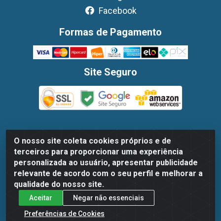
Facebook
Formas de Pagamento
Site Seguro
O nosso site coleta cookies próprios e de
Dispan Distribuidora de Alimentos LTDA - Avenida Marechal
terceiros para proporcionar uma experiência
Mascarenhas De Moraes, 1048- Imbiribeira, Recife/PE - CEP
personalizada ao usuário, apresentar publicidade
51.170-000 - CNPJ 30.779.584/0003-78
relevante de acordo com o seu perfil e melhorar a
qualidade do nosso site.
Aceitar
Negar não essenciais
Preferências de Cookies