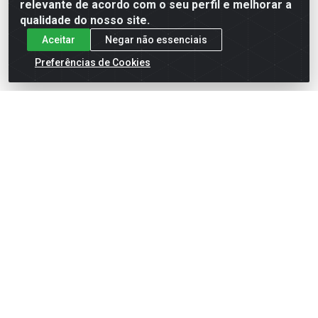
Embalagem: PC C/400G
relevante de acordo com o seu perfil e melhorar a
Embalagem: UN C/1,01KG
Produto Esgotado
Produto Esgotado
qualidade do nosso site.
Aceitar
Negar não essenciais
Preferências de Cookies
Cadastre-se para receber nossas ofertas!
Meus Pedidos
Títulos
Notas Fiscais