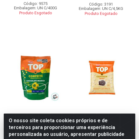
Código: 9575
Código: 3191
Embalagem: UN C/400G
Embalagem: UN C/4,5KG
Produto Esgotado
Produto Esgotado
CONFEITE CHOC BCO
COBERTURA CHIPSHOW
O nosso site coleta cookies próprios e de
VRD/AMR 400G TOP
BRANCO TOP 1,01KG
terceiros para proporcionar uma experiência
HARALD
personalizada ao usuário, apresentar publicidade
Código: 13206
Código: 3164