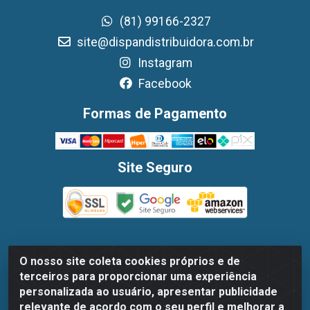
(81) 99166-2327
site@dispandistribuidora.com.br
Instagram
Facebook
Formas de Pagamento
Site Seguro
O nosso site coleta cookies próprios e de
Dispan Distribuidora de Alimentos LTDA - Avenida
terceiros para proporcionar uma experiência
Marechal Mascarenhas De Moraes, 1048- Imbiribeira,
personalizada ao usuário, apresentar publicidade
Recife/PE - CEP 51.170-000 - CNPJ 30.779.584/0003-78
relevante de acordo com o seu perfil e melhorar a