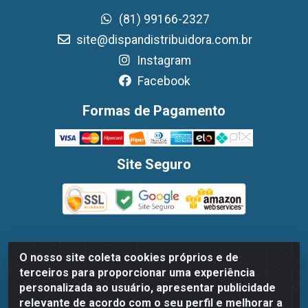
(81) 99166-2327
site@dispandistribuidora.com.br
Instagram
Facebook
Formas de Pagamento
Site Seguro
O nosso site coleta cookies próprios e de
Dispan Distribuidora de Alimentos LTDA - Avenida
terceiros para proporcionar uma experiência
Marechal Mascarenhas De Moraes, 1048- Imbiribeira,
personalizada ao usuário, apresentar publicidade
Recife/PE - CEP 51.170-000 - CNPJ 30.779.584/0003-78
relevante de acordo com o seu perfil e melhorar a