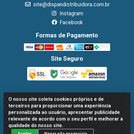
site@dispandistribuidora.com.br
Instagram
Facebook
Formas de Pagamento
Site Seguro
O nosso site coleta cookies próprios e de
Dispan Distribuidora de Alimentos LTDA - Avenida
terceiros para proporcionar uma experiência
Marechal Mascarenhas De Moraes, 1048- Imbiribeira,
personalizada ao usuário, apresentar publicidade
Recife/PE - CEP 51.170-000 - CNPJ 30.779.584/0003-78
relevante de acordo com o seu perfil e melhorar a
qualidade do nosso site.
Aceitar
Negar não essenciais