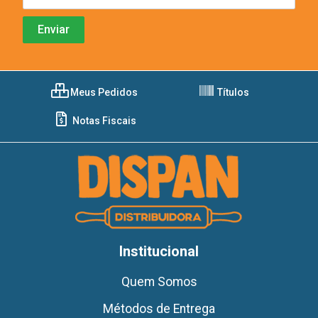
Meus Pedidos
Títulos
Notas Fiscais
Institucional
Quem Somos
Métodos de Entrega