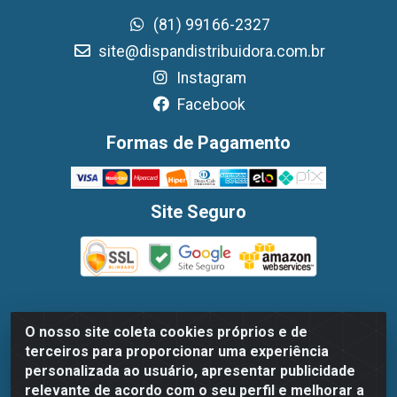
(81) 99166-2327
site@dispandistribuidora.com.br
Instagram
Facebook
Formas de Pagamento
Site Seguro
O nosso site coleta cookies próprios e de
Dispan Distribuidora de Alimentos LTDA - Avenida
terceiros para proporcionar uma experiência
Marechal Mascarenhas De Moraes, 1048- Imbiribeira,
personalizada ao usuário, apresentar publicidade
Recife/PE - CEP 51.170-000 - CNPJ 30.779.584/0003-78
relevante de acordo com o seu perfil e melhorar a