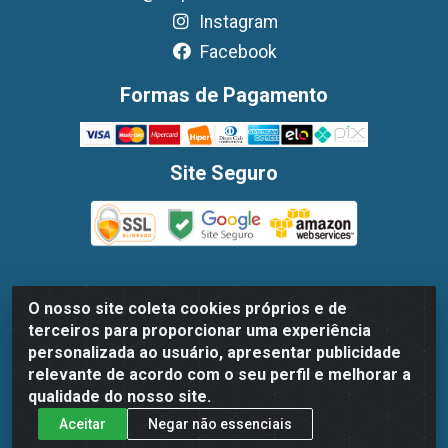
Instagram
Facebook
Formas de Pagamento
Site Seguro
O nosso site coleta cookies próprios e de
Dispan Distribuidora de Alimentos LTDA - Avenida
terceiros para proporcionar uma experiência
Marechal Mascarenhas De Moraes, 1048- Imbiribeira,
personalizada ao usuário, apresentar publicidade
Recife/PE - CEP 51.170-000 - CNPJ 30.779.584/0003-78
relevante de acordo com o seu perfil e melhorar a
qualidade do nosso site.
Aceitar
Negar não essenciais