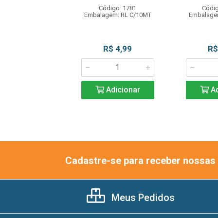
ódigo: 1788
Código: 1781
Códig
gem: RL C/10MT
Embalagem: RL C/10MT
Embalage
R$ 3,65
R$ 4,99
R$
Adicionar
Adicionar
Ad
Cadastre-se para receber nossas 
Meus Pedidos