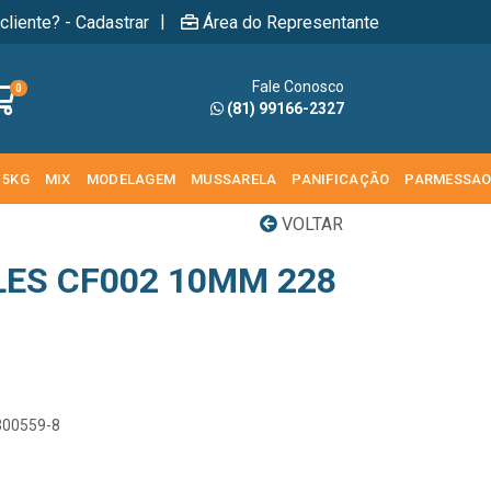
|
cliente? - Cadastrar
Área do Representante
Fale Conosco
0
(81) 99166-2327
 5KG
MIX
MODELAGEM
MUSSARELA
PANIFICAÇÃO
PARMESSA
VOLTAR
LES CF002 10MM 228
300559-8