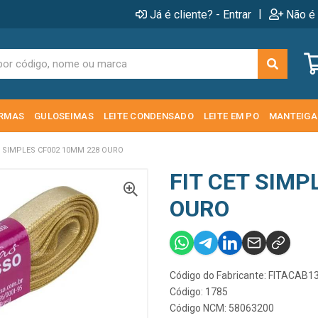
|
Já é cliente? - Entrar
Não é 
RMAS
GULOSEIMAS
LEITE CONDENSADO
LEITE EM PO
MANTEIGA
T SIMPLES CF002 10MM 228 OURO
FIT CET SIMP
OURO
Código do Fabricante: FITACAB1
Código: 1785
Código NCM: 58063200