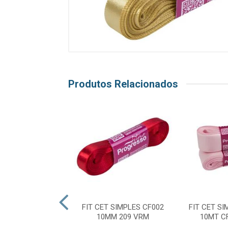
Produtos Relacionados
 SIMPLES CF002
FIT CET SIMPLES CF002
FIT CET SI
M 303 PINK
10MM 209 VRM
10MT C