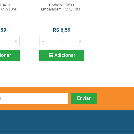
 10410
Código: 10531
Código: 17
PC C/10MT
Embalagem: PC C/10MT
Embalagem: RL
,59
R$ 6,59
R$ 3,6
ionar
Adicionar
Adicio