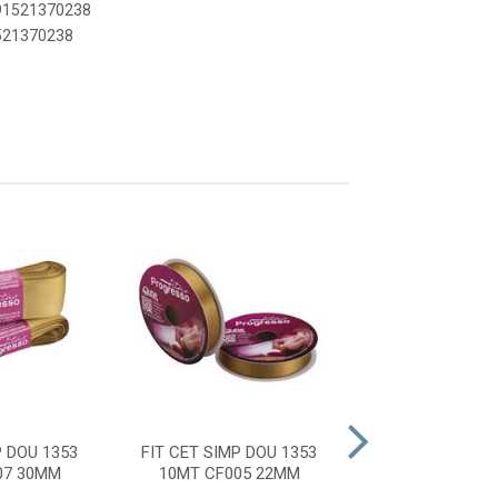
891521370238
1521370238
P DOU 1353
FIT CET SIMP DOU 1353
FIT CET SIMPL
07 30MM
10MT CF005 22MM
10MM 303 