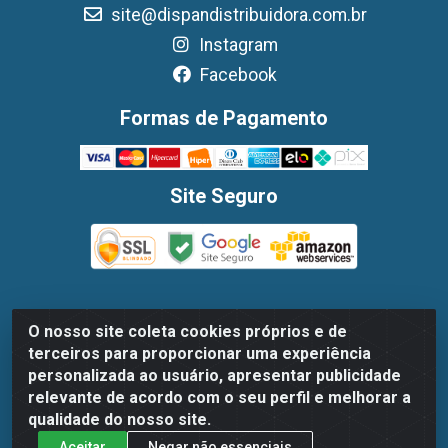
site@dispandistribuidora.com.br
Instagram
Facebook
Formas de Pagamento
Site Seguro
O nosso site coleta cookies próprios e de
Dispan Distribuidora de Alimentos LTDA - Avenida
terceiros para proporcionar uma experiência
Marechal Mascarenhas De Moraes, 1048- Imbiribeira,
personalizada ao usuário, apresentar publicidade
Recife/PE - CEP 51.170-000 - CNPJ 30.779.584/0003-78
relevante de acordo com o seu perfil e melhorar a
qualidade do nosso site.
Aceitar
Negar não essenciais