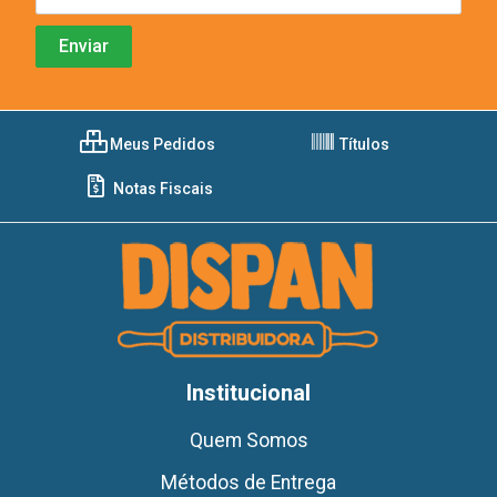
Meus Pedidos
Títulos
Notas Fiscais
Institucional
Quem Somos
Métodos de Entrega