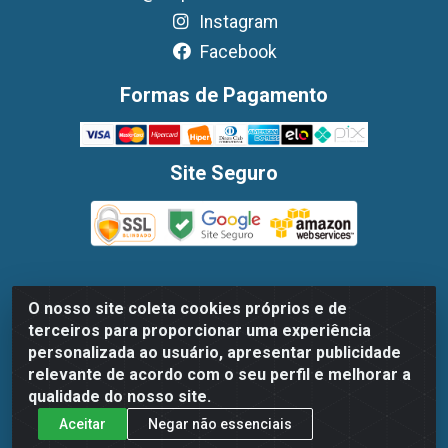
Instagram
Facebook
Formas de Pagamento
Site Seguro
O nosso site coleta cookies próprios e de
Dispan Distribuidora de Alimentos LTDA - Avenida
terceiros para proporcionar uma experiência
Marechal Mascarenhas De Moraes, 1048- Imbiribeira,
personalizada ao usuário, apresentar publicidade
Recife/PE - CEP 51.170-000 - CNPJ 30.779.584/0003-78
relevante de acordo com o seu perfil e melhorar a
qualidade do nosso site.
Aceitar
Negar não essenciais