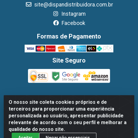
site@dispandistribuidora.com.br
Instagram
Facebook
Formas de Pagamento
Site Seguro
O nosso site coleta cookies próprios e de
Dispan Distribuidora de Alimentos LTDA - Avenida
terceiros para proporcionar uma experiência
Marechal Mascarenhas De Moraes, 1048- Imbiribeira,
personalizada ao usuário, apresentar publicidade
Recife/PE - CEP 51.170-000 - CNPJ 30.779.584/0003-78
relevante de acordo com o seu perfil e melhorar a
qualidade do nosso site.
Aceitar
Negar não essenciais