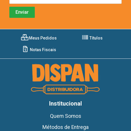
Meus Pedidos
Títulos
Notas Fiscais
Institucional
Quem Somos
Métodos de Entrega