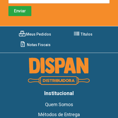
Meus Pedidos
Títulos
Notas Fiscais
Institucional
Quem Somos
Métodos de Entrega