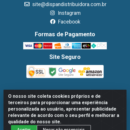
site@dispandistribuidora.com.br
Instagram
Facebook
Formas de Pagamento
Site Seguro
O nosso site coleta cookies próprios e de
Dispan Distribuidora de Alimentos LTDA - Avenida
terceiros para proporcionar uma experiência
Marechal Mascarenhas De Moraes, 1048- Imbiribeira,
personalizada ao usuário, apresentar publicidade
Recife/PE - CEP 51.170-000 - CNPJ 30.779.584/0003-78
relevante de acordo com o seu perfil e melhorar a
qualidade do nosso site.
Aceitar
Negar não essenciais