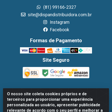
(81) 99166-2327
site@dispandistribuidora.com.br
Instagram
Facebook
Formas de Pagamento
Site Seguro
O nosso site coleta cookies próprios e de
Dispan Distribuidora de Alimentos LTDA - Avenida
terceiros para proporcionar uma experiência
Marechal Mascarenhas De Moraes, 1048- Imbiribeira,
personalizada ao usuário, apresentar publicidade
Recife/PE - CEP 51.170-000 - CNPJ 30.779.584/0003-78
relevante de acordo com o seu perfil e melhorar a