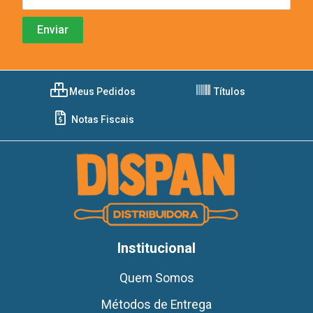
Meus Pedidos
Títulos
Notas Fiscais
Institucional
Quem Somos
Métodos de Entrega