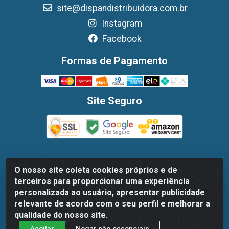
site@dispandistribuidora.com.br
Instagram
Facebook
Formas de Pagamento
Site Seguro
O nosso site coleta cookies próprios e de
Dispan Distribuidora de Alimentos LTDA - Avenida
terceiros para proporcionar uma experiência
Marechal Mascarenhas De Moraes, 1048- Imbiribeira,
personalizada ao usuário, apresentar publicidade
Recife/PE - CEP 51.170-000 - CNPJ 30.779.584/0003-78
relevante de acordo com o seu perfil e melhorar a
qualidade do nosso site.
Aceitar
Negar não essenciais