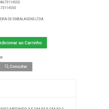
898673114550
8673114550
EIRA DE EMBALAGENS LTDA
dicionar ao Carrinho
ga
Consultar