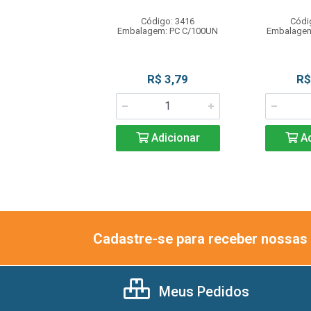
ódigo: 3422
Código: 3416
Códi
gem: PC C/100UN
Embalagem: PC C/100UN
Embalagem
R$ 1,59
R$ 3,79
R$
Adicionar
Adicionar
Ad
Cadastre-se para receber nossas 
Meus Pedidos