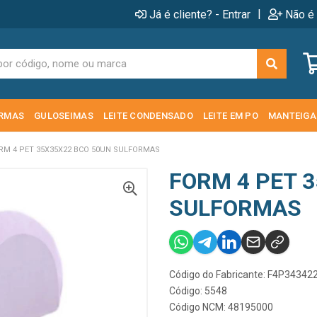
|
Já é cliente? - Entrar
Não é 
RMAS
GULOSEIMAS
LEITE CONDENSADO
LEITE EM PO
MANTEIGA
RM 4 PET 35X35X22 BCO 50UN SULFORMAS
FORM 4 PET 
SULFORMAS
Código do Fabricante: F4P34342
Código: 5548
Código NCM: 48195000