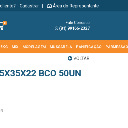
|
cliente? - Cadastrar
Área do Representante
Fale Conosco
0
(81) 99166-2327
 5KG
MIX
MODELAGEM
MUSSARELA
PANIFICAÇÃO
PARMESSA
VOLTAR
35X35X22 BCO 50UN
2B