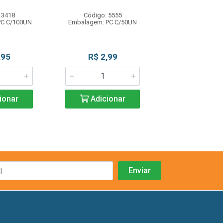
 3418
Código: 5555
Código: 34
PC C/100UN
Embalagem: PC C/50UN
Embalagem: PC 
,95
R$ 2,99
R$ 1,5
ionar
Adicionar
Adicio