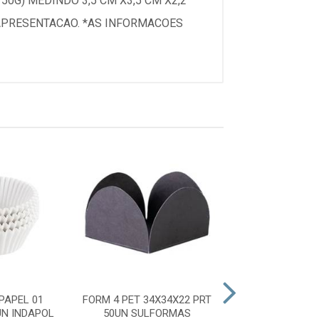
0G) MEDINDO 3,5 CM X3,5 CM X2,2
A APRESENTACAO. *AS INFORMACOES
PAPEL 01
FORM 4 PET 34X34X22 PRT
FORMINHA PA
N INDAPOL
50UN SULFORMAS
BRANCA 100UN 