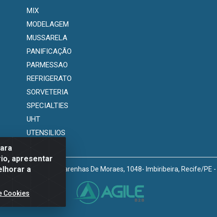
MIX
MODELAGEM
MUSSARELA
PANIFICAÇÃO
PARMESSAO
REFRIGERATO
SORVETERIA
SPECIALTIES
UHT
UTENSILIOS
para
io, apresentar
elhorar a
venida Marechal Mascarenhas De Moraes, 1048- Imbiribeira, Recife/PE
e Cookies