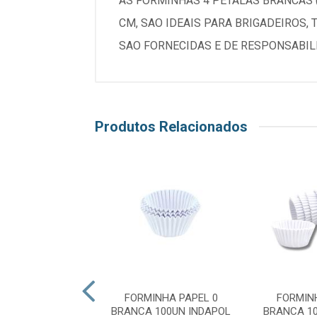
AS FORMINHAS 4 PETALAS BRANCAS (
CM, SAO IDEAIS PARA BRIGADEIROS,
SAO FORNECIDAS E DE RESPONSABIL
Produtos Relacionados
INHA PAPEL 4
FORMINHA PAPEL 0
FORMIN
 100UN INDAPOL
BRANCA 100UN INDAPOL
BRANCA 1