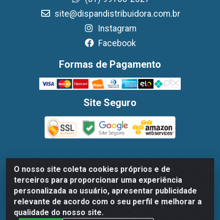
site@dispandistribuidora.com.br
Instagram
Facebook
Formas de Pagamento
Site Seguro
O nosso site coleta cookies próprios e de
Dispan Distribuidora de Alimentos LTDA - Avenida
terceiros para proporcionar uma experiência
Marechal Mascarenhas De Moraes, 1048- Imbiribeira,
personalizada ao usuário, apresentar publicidade
Recife/PE - CEP 51.170-000 - CNPJ 30.779.584/0003-78
relevante de acordo com o seu perfil e melhorar a
qualidade do nosso site.