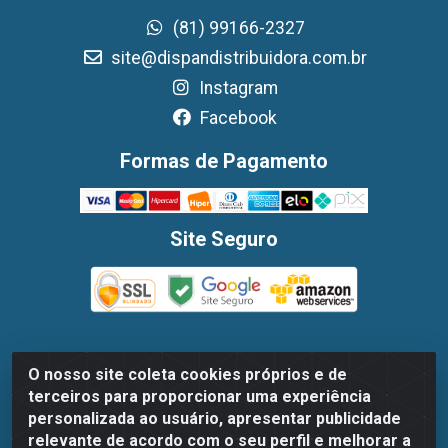
(81) 99166-2327
site@dispandistribuidora.com.br
Instagram
Facebook
Formas de Pagamento
Site Seguro
O nosso site coleta cookies próprios e de
Dispan Distribuidora de Alimentos LTDA - Avenida
terceiros para proporcionar uma experiência
Marechal Mascarenhas De Moraes, 1048- Imbiribeira,
personalizada ao usuário, apresentar publicidade
Recife/PE - CEP 51.170-000 - CNPJ 30.779.584/0003-78
relevante de acordo com o seu perfil e melhorar a