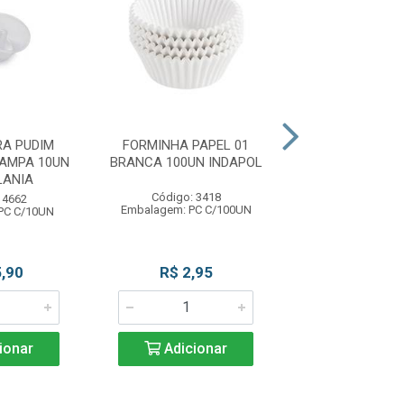
A PUDIM
FORMINHA PAPEL 01
FORM 4 PET 34X
AMPA 10UN
BRANCA 100UN INDAPOL
50UN SULFO
LANIA
Código: 3418
Código: 55
 4662
Embalagem: PC C/100UN
Embalagem: PC
PC C/10UN
,90
R$ 2,95
R$ 2,9
ionar
Adicionar
Adicio