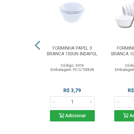
ET 34X34X22 PRT
FORMINHA PAPEL 0
FORMIN
 SULFORMAS
BRANCA 100UN INDAPOL
BRANCA 1
ódigo: 5555
Código: 3416
Códi
gem: PC C/50UN
Embalagem: PC C/100UN
Embalagem
R$ 2,99
R$ 3,79
R$
Adicionar
Adicionar
Ad