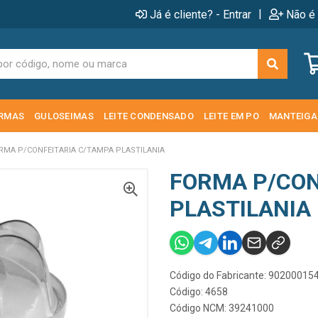
|
Já é cliente? - Entrar
Não é 
RMAS
GULOSEIMAS
LEITE CONDENSADO
LEITE EM PO
MANTEIGA
RMA P/CONFEITARIA C/TAMPA PLASTILANIA
FORMA P/CON
PLASTILANIA
Código do Fabricante: 90200015
Código: 4658
Código NCM: 39241000