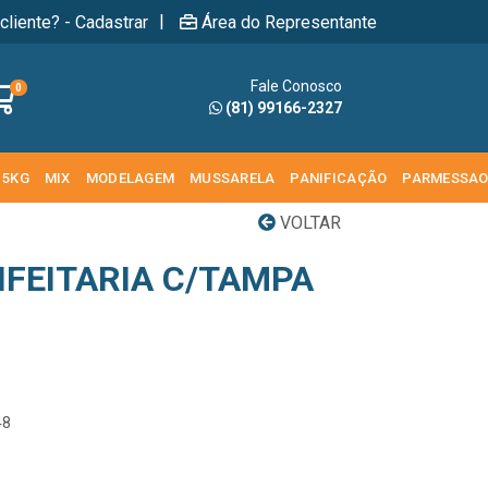
|
cliente? - Cadastrar
Área do Representante
Fale Conosco
0
(81) 99166-2327
 5KG
MIX
MODELAGEM
MUSSARELA
PANIFICAÇÃO
PARMESSA
VOLTAR
FEITARIA C/TAMPA
48