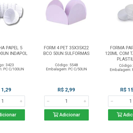
HA PAPEL 5
FORM 4 PET 35X35X22
FORMA PAR
00UN INDAPOL
BCO 50UN SULFORMAS
120ML COM T
PLASTI
go: 3423
Código: 5548
Código:
: PC C/100UN
Embalagem: PC C/50UN
Embalagem: 
 1,29
R$ 2,99
R$ 15
icionar
Adicionar
Adic