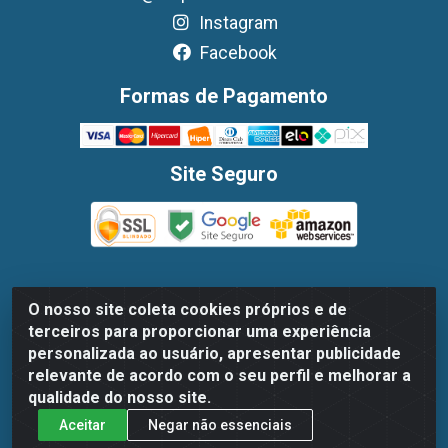
Instagram
Facebook
Formas de Pagamento
Site Seguro
O nosso site coleta cookies próprios e de
Dispan Distribuidora de Alimentos LTDA - Avenida
terceiros para proporcionar uma experiência
Marechal Mascarenhas De Moraes, 1048- Imbiribeira,
personalizada ao usuário, apresentar publicidade
Recife/PE - CEP 51.170-000 - CNPJ 30.779.584/0003-78
relevante de acordo com o seu perfil e melhorar a
qualidade do nosso site.
Aceitar
Negar não essenciais