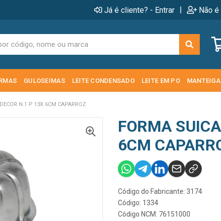
|
Já é cliente? - Entrar
Não é 
RMAS
GULOSEIMAS
LEITE CONDENSADO
LEITE EM PO
MANTEIGA
DECOR N.1 P 13X 6CM CAPARROZ
FORMA SUICA 
6CM CAPARR
Código do Fabricante: 3174
Código: 1334
Código NCM: 76151000