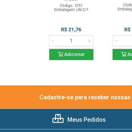
ódigo: 7498
Códi
Código: 1251
lagem: UN C/1
Embalag
Embalagem: UN C/1
R$ 22,49
R$ 21,76
R$
Adicionar
Adicionar
Ad
Cadastre-se para receber nossas 
Meus Pedidos