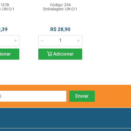
 1278
Código: 254
Código: 74
: UN C/1
Embalagem: UN C/1
Embalagem: U
,39
R$ 28,90
R$ 22,4
ionar
Adicionar
Adicio