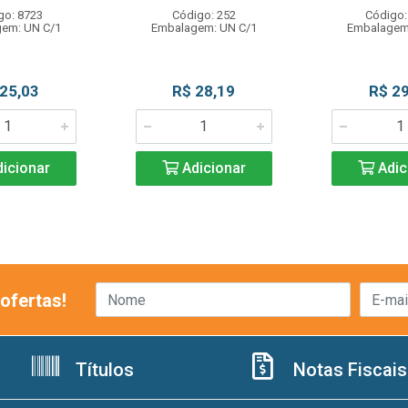
go: 8723
Código: 252
Código:
em: UN C/1
Embalagem: UN C/1
Embalagem
 25,03
R$ 28,19
R$ 29
icionar
Adicionar
Adic
ofertas!
Títulos
Notas Fiscais