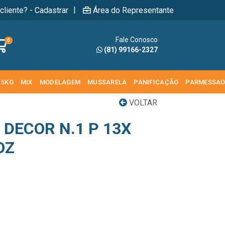
|
cliente? - Cadastrar
Área do Representante
Fale Conosco
0
(81) 99166-2327
 5KG
MIX
MODELAGEM
MUSSARELA
PANIFICAÇÃO
PARMESSA
VOLTAR
DECOR N.1 P 13X
OZ