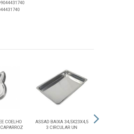
899044431740
9044431740
EE COELHO
ASSAD BAIXA 34,5X23X4,5
ASSAD ALUM
 CAPARROZ
3 CIRCULAR UN
27X18X5 1 CIR