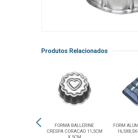
Produtos Relacionados
D ALUM ALTA
FORMA BALLERINE
FORM ALUM
 1 CIRCULAR UN
CRESPA CORACAO 11,5CM
16,5X8,5
X 5CM