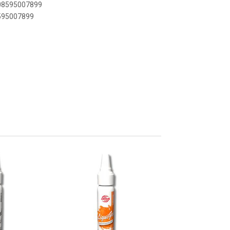
908595007899
8595007899