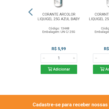
NTE ARCOLOR
CORANTE ARCOLOR
CORANT
EL 25G MARINHO
LIQUIGEL 25G AZUL BABY
LIQUIGEL 2
digo: 13454
Código: 13448
Códig
gem: UN C/ 25G
Embalagem: UN C/ 25G
Embalage
R$ 5,99
R$ 5,99
R$
Adicionar
Adicionar
Ad
Cadastre-se para receber nossas 