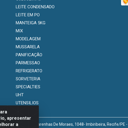
LEITE CONDENSADO
LEITE EM PO
MANTEIGA 5KG
MIX
MODELAGEM
MUSSARELA
PANIFICAÇÃO
PARMESSAO
REFRIGERATO
SORVETERIA
SPECIALTIES
UHT
UTENSILIOS
para
io, apresentar
elhorar a
venida Marechal Mascarenhas De Moraes, 1048- Imbiribeira, Recife/PE