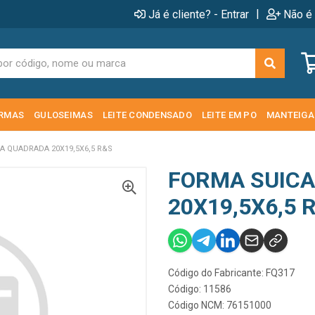
|
Já é cliente? - Entrar
Não é 
RMAS
GULOSEIMAS
LEITE CONDENSADO
LEITE EM PO
MANTEIGA
A QUADRADA 20X19,5X6,5 R&S
FORMA SUIC
20X19,5X6,5 
Código do Fabricante: FQ317
Código: 11586
Código NCM: 76151000