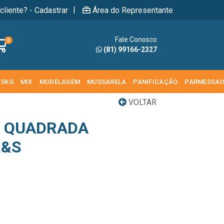
|
cliente? - Cadastrar
Área do Representante
Fale Conosco
0
(81) 99166-2327
 5KG
MIX
MODELAGEM
MUSSARELA
PANIFICAÇÃO
PARMESSA
VOLTAR
A QUADRADA
R&S