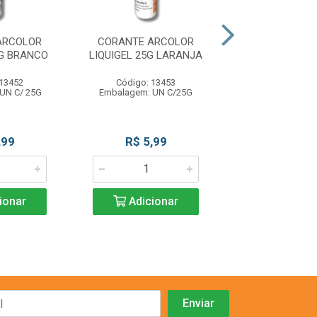
ARCOLOR
CORANTE ARCOLOR
CORANTE AR
5G BRANCO
LIQUIGEL 25G LARANJA
LIQUIGEL 25G 
 13452
Código: 13453
Código: 13
UN C/ 25G
Embalagem: UN C/25G
Embalagem: UN
,99
R$ 5,99
R$ 5,9
ionar
Adicionar
Adicio