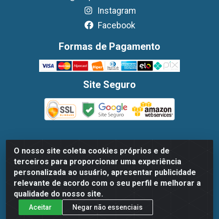
Instagram
Facebook
Formas de Pagamento
Site Seguro
O nosso site coleta cookies próprios e de
Dispan Distribuidora de Alimentos LTDA - Avenida
terceiros para proporcionar uma experiência
Marechal Mascarenhas De Moraes, 1048- Imbiribeira,
personalizada ao usuário, apresentar publicidade
Recife/PE - CEP 51.170-000 - CNPJ 30.779.584/0003-78
relevante de acordo com o seu perfil e melhorar a
qualidade do nosso site.
Aceitar
Negar não essenciais