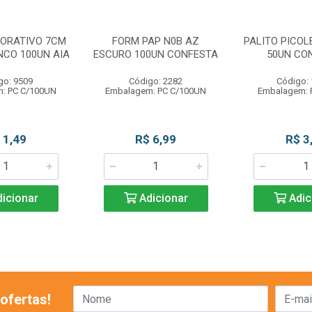
CORATIVO 7CM
FORM PAP N0B AZ
PALITO PICOL
NCO 100UN AIA
ESCURO 100UN CONFESTA
50UN CO
go: 9509
Código: 2282
Código:
: PC C/100UN
Embalagem: PC C/100UN
Embalagem: 
 1,49
R$ 6,99
R$ 3
icionar
Adicionar
Adic
ofertas!