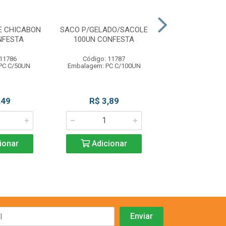
E CHICABON
SACO P/GELADO/SACOLE
FORMINHA PAP 
NFESTA
100UN CONFESTA
100UN CONF
 11786
Código: 11787
Código: 22
PC C/50UN
Embalagem: PC C/100UN
Embalagem: PC 
,49
R$ 3,89
R$ 6,9
ionar
Adicionar
Adicio