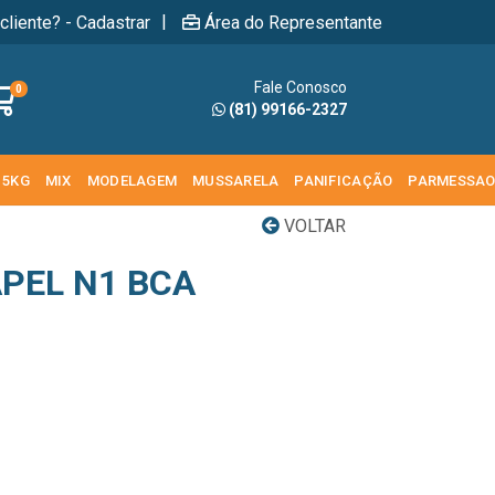
|
cliente? - Cadastrar
Área do Representante
Fale Conosco
0
(81) 99166-2327
 5KG
MIX
MODELAGEM
MUSSARELA
PANIFICAÇÃO
PARMESSA
VOLTAR
PEL N1 BCA