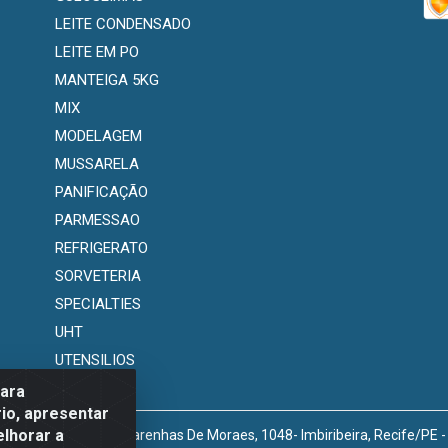
LEITE CONDENSADO
LEITE EM PO
MANTEIGA 5KG
MIX
MODELAGEM
MUSSARELA
PANIFICAÇÃO
PARMESSAO
REFRIGERATO
SORVETERIA
SPECIALTIES
UHT
UTENSILIOS
para
io, apresentar
elhorar a
venida Marechal Mascarenhas De Moraes, 1048- Imbiribeira, Recife/PE