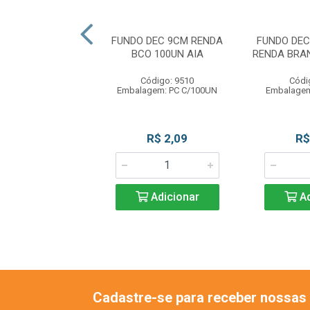
HA PAP N 0 AMR
FUNDO DEC 9CM RENDA
FUNDO DE
UN CONFESTA
BCO 100UN AIA
RENDA BRA
ódigo: 2280
Código: 9510
Códi
gem: PC C/100UN
Embalagem: PC C/100UN
Embalagem
R$ 6,99
R$ 2,09
R$
Adicionar
Adicionar
Ad
Cadastre-se para receber nossas 