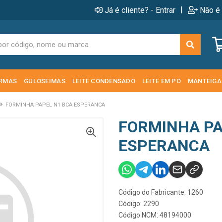
|
Já é cliente? - Entrar
Não é 
RMAS
GULOSEIMAS
LEITE CONDENSADO
LEITE EM PO
MANTEIGA
FORMINHA PAPEL N1 BCA ESPERANCA
FORMINHA PA
ESPERANCA
Código do Fabricante: 1260
Código: 2290
Código NCM: 48194000