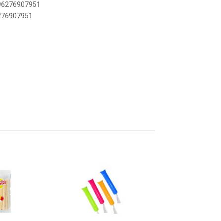
896276907951
6276907951