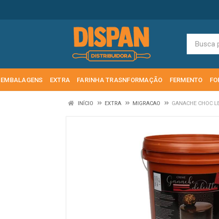
EMBALAGENS
EXTRA
FARINHA TRASNFORMAÇÃO
FERMENTO
FO
INÍCIO
EXTRA
MIGRACAO
GANACHE CHOC LE