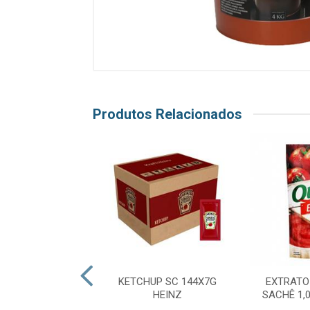
Produtos Relacionados
E COCO 1L COCO
KETCHUP SC 144X7G
EXTRATO
DO VALE
HEINZ
SACHÊ 1,