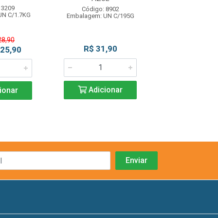
 3209
Código: 11
Código: 8902
UN C/1.7KG
Embalagem: U
Embalagem: UN C/195G
28,90
R$ 31,90
R$ 18,5
 25,90
Adicionar
Adicio
ionar