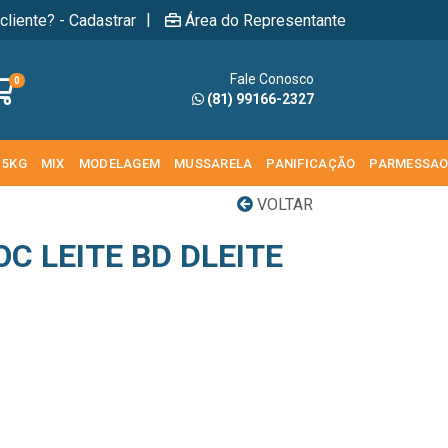
|
cliente? - Cadastrar
Área do Representante
Fale Conosco
0
(81) 99166-2327
 5KG
MIX
MODELAGEM
MUSSARELA
PANIFICAÇÃO
PARMESSA
VOLTAR
C LEITE BD DLEITE