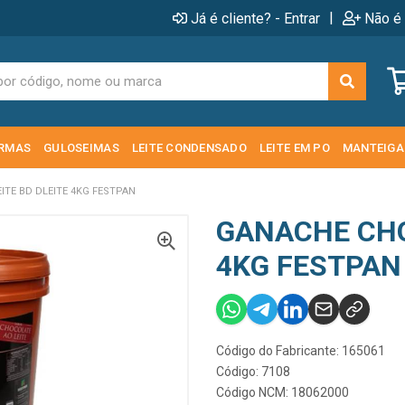
|
Já é cliente? - Entrar
Não é 
RMAS
GULOSEIMAS
LEITE CONDENSADO
LEITE EM PO
MANTEIGA
ITE BD DLEITE 4KG FESTPAN
GANACHE CHO
4KG FESTPAN
Código do Fabricante: 165061
Código: 7108
Código NCM: 18062000