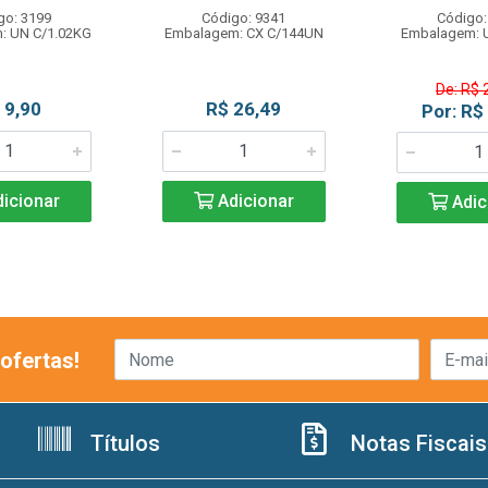
go: 3199
Código: 9341
Código:
: UN C/1.02KG
Embalagem: CX C/144UN
Embalagem: 
De: R$ 
 9,90
R$ 26,49
Por: R$
icionar
Adicionar
Adic
ofertas!
Títulos
Notas Fiscais