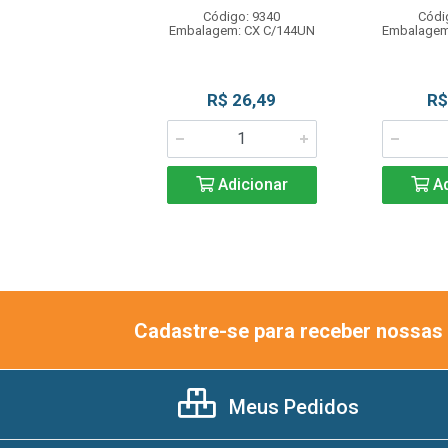
digo: 11931
Código: 9340
Códi
agem: UN C/1L
Embalagem: CX C/144UN
Embalagem
R$ 18,50
R$ 26,49
R$
Adicionar
Adicionar
Ad
Cadastre-se para receber nossas 
Meus Pedidos