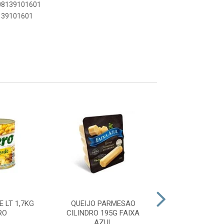
908139101601
8139101601
 LT 1,7KG
QUEIJO PARMESAO
LEITE DE COCO
RO
CILINDRO 195G FAIXA
DO VAL
AZUL