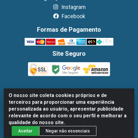
Instagram
Facebook
Formas de Pagamento
Site Seguro
O nosso site coleta cookies próprios e de
Dispan Distribuidora de Alimentos LTDA - Avenida
terceiros para proporcionar uma experiência
Marechal Mascarenhas De Moraes, 1048- Imbiribeira,
personalizada ao usuário, apresentar publicidade
Recife/PE - CEP 51.170-000 - CNPJ 30.779.584/0003-78
relevante de acordo com o seu perfil e melhorar a
qualidade do nosso site.
Aceitar
Negar não essenciais