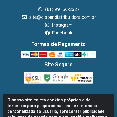
(81) 99166-2327
site@dispandistribuidora.com.br
Instagram
Facebook
Formas de Pagamento
Site Seguro
O nosso site coleta cookies próprios e de
Dispan Distribuidora de Alimentos LTDA - Avenida
terceiros para proporcionar uma experiência
Marechal Mascarenhas De Moraes, 1048- Imbiribeira,
personalizada ao usuário, apresentar publicidade
Recife/PE - CEP 51.170-000 - CNPJ 30.779.584/0003-78