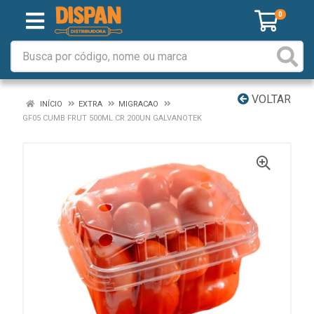
0
VOLTAR
INÍCIO
EXTRA
MIGRACAO
GF05 CUMB FRUT 500ML CR 200UN GALVANOTEK