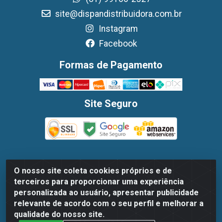
site@dispandistribuidora.com.br
Instagram
Facebook
Formas de Pagamento
Site Seguro
O nosso site coleta cookies próprios e de
Dispan Distribuidora de Alimentos LTDA - Avenida
terceiros para proporcionar uma experiência
Marechal Mascarenhas De Moraes, 1048- Imbiribeira,
personalizada ao usuário, apresentar publicidade
Recife/PE - CEP 51.170-000 - CNPJ 30.779.584/0003-78
relevante de acordo com o seu perfil e melhorar a
qualidade do nosso site.