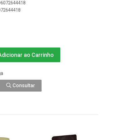
896072644418
6072644418
dicionar ao Carrinho
ga
Consultar