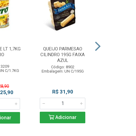
 LT 1,7KG
QUEIJO PARMESAO
LEITE DE COCO
RO
CILINDRO 195G FAIXA
DO VAL
AZUL
 3209
Código: 11
Código: 8902
UN C/1.7KG
Embalagem: U
Embalagem: UN C/195G
28,90
R$ 31,90
R$ 18,5
 25,90
Adicionar
Adicio
ionar