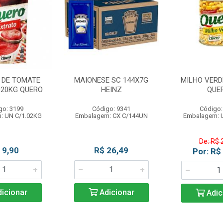
 DE TOMATE
MAIONESE SC 144X7G
MILHO VERDE
020KG QUERO
HEINZ
QUE
go: 3199
Código: 9341
Código:
: UN C/1.02KG
Embalagem: CX C/144UN
Embalagem: 
De: R$ 
 9,90
R$ 26,49
Por: R$
icionar
Adicionar
Adic