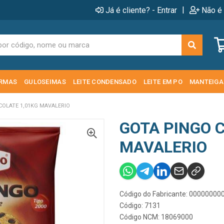
|
Já é cliente? - Entrar
Não é 
RMAS
GULOSEIMAS
LEITE CONDENSADO
LEITE EM PO
MANTEIGA
OLATE 1,01KG MAVALERIO
GOTA PINGO 
MAVALERIO
Código do Fabricante: 0000000
Código: 7131
Código NCM: 18069000