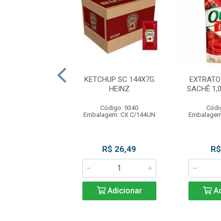
E COCO 1L COCO
KETCHUP SC 144X7G
EXTRATO
DO VALE
HEINZ
SACHÊ 1,
digo: 11931
Código: 9340
Códi
agem: UN C/1L
Embalagem: CX C/144UN
Embalagem
R$ 18,50
R$ 26,49
R$
Adicionar
Adicionar
Ad