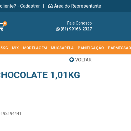
|
cliente? - Cadastrar
Área do Representante
Fale Conosco
0
(81) 99166-2327
 5KG
MIX
MODELAGEM
MUSSARELA
PANIFICAÇÃO
PARMESSA
VOLTAR
CHOCOLATE 1,01KG
00192194441