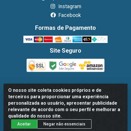
Instagram
Facebook
Formas de Pagamento
Site Seguro
O nosso site coleta cookies próprios e de
Dispan Distribuidora de Alimentos LTDA - Avenida
terceiros para proporcionar uma experiência
Marechal Mascarenhas De Moraes, 1048- Imbiribeira,
personalizada ao usuário, apresentar publicidade
Recife/PE - CEP 51.170-000 - CNPJ 30.779.584/0003-78
relevante de acordo com o seu perfil e melhorar a
qualidade do nosso site.
Aceitar
Negar não essenciais