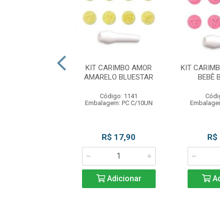
IMBO HALLOWEEN
KIT CARIMBO AMOR
KIT CARIM
A BEBE 2CM
AMARELO BLUESTAR
BEBÊ 
BLUESTAR
Código: 1141
Códi
ódigo: 1163
Embalagem: PC C/10UN
Embalage
balagem: UN
R$ 12,99
R$ 17,90
R$
Adicionar
Adicionar
Ad