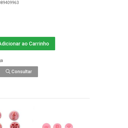
8089409963
dicionar ao Carrinho
ga
Consultar