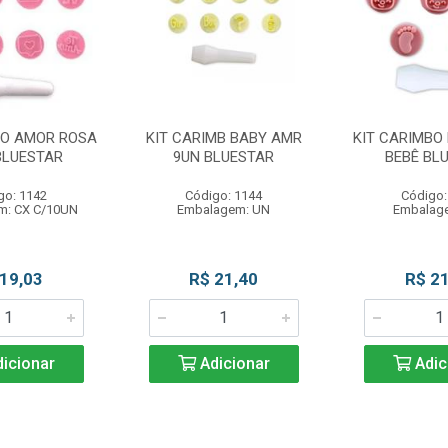
BO AMOR ROSA
KIT CARIMB BABY AMR
KIT CARIMBO
BLUESTAR
9UN BLUESTAR
BEBÊ BL
go: 1142
Código: 1144
Código:
m: CX C/10UN
Embalagem: UN
Embalag
 19,03
R$ 21,40
R$ 21
icionar
Adicionar
Adic