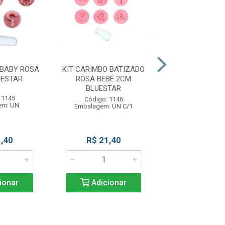
 BABY ROSA
KIT CARIMBO BATIZADO
KIT CARIMBO H
UESTAR
ROSA BEBÊ 2CM
ROSA BEBE
BLUESTAR
BLUESTA
 1145
Código: 1146
Código: 11
em: UN
Embalagem: UN C/1
Embalagem:
,40
R$ 21,40
R$ 12,9
ionar
Adicionar
Adicio