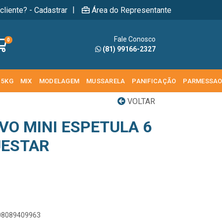
|
cliente? - Cadastrar
Área do Representante
Fale Conosco
0
(81) 99166-2327
 5KG
MIX
MODELAGEM
MUSSARELA
PANIFICAÇÃO
PARMESSA
VOLTAR
VO MINI ESPETULA 6
UESTAR
908089409963