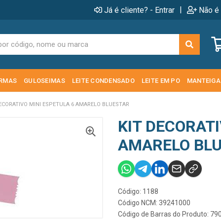
|
Já é cliente? - Entrar
Não é 
RMAS
GULOSEIMAS
LEITE CONDENSADO
LEITE EM PO
MANTEIGA
DECORATIVO MINI ESPETULA 6 AMARELO BLUESTAR
KIT DECORATI
AMARELO BL
Código: 1188
Código NCM: 39241000
Código de Barras do Produto: 7