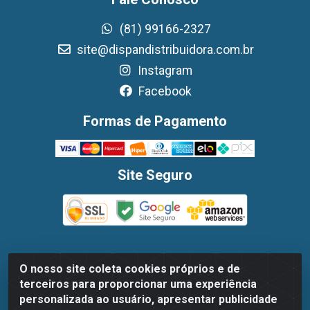
(81) 99166-2327
site@dispandistribuidora.com.br
Instagram
Facebook
Formas de Pagamento
Site Seguro
O nosso site coleta cookies próprios e de
Dispan Distribuidora de Alimentos LTDA - Avenida
terceiros para proporcionar uma experiência
Marechal Mascarenhas De Moraes, 1048- Imbiribeira,
personalizada ao usuário, apresentar publicidade
Recife/PE - CEP 51.170-000 - CNPJ 30.779.584/0003-78