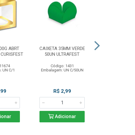
00G ABRT
CAIXETA 35MM VERDE
CX CUBO C/
 CURISFEST
50UN ULTRAFEST
32,5X32,5X
ULTRAFE
 11674
Código: 1431
Código: 12
: UN C/1
Embalagem: UN C/50UN
Embalagem: UN
,99
R$ 2,99
R$ 19,4
ionar
Adicionar
Adicio