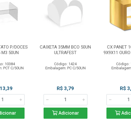
TATO P/DOCES
CAIXETA 35MM BCO 50UN
CX PANET 1
5 M3 50UN
ULTRAFEST
9X9X11 OURO
o: 10384
Código: 1424
Código:
: PCT C/50UN
Embalagem: PC C/50UN
Embalagem
 13,39
R$ 3,79
R$ 3
icionar
Adicionar
Adic