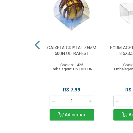
UBO C/VISOR
CAIXETA CRISTAL 35MM
FORM ACE
5X32,5X25CM
50UN ULTRAFEST
3,5X3,
LTRAFEST
Código: 1425
Códig
digo: 12294
Embalagem: UN C/50UN
Embalagem
agem: UN C/1UN
R$ 19,49
R$ 7,99
R$
Adicionar
Adicionar
Ad