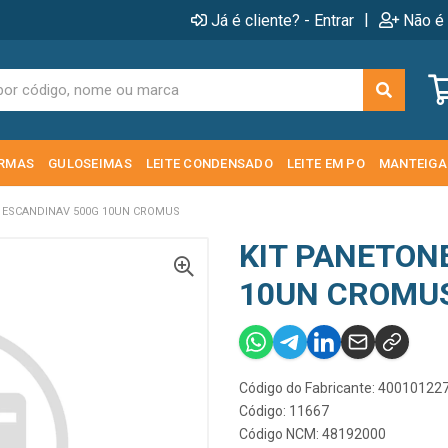
|
Já é cliente? - Entrar
Não é 
RMAS
GULOSEIMAS
LEITE CONDENSADO
LEITE EM PO
MANTEIGA
 ESCANDINAV 500G 10UN CROMUS
KIT PANETON
10UN CROMU
Código do Fabricante: 40010122
Código: 11667
Código NCM: 48192000