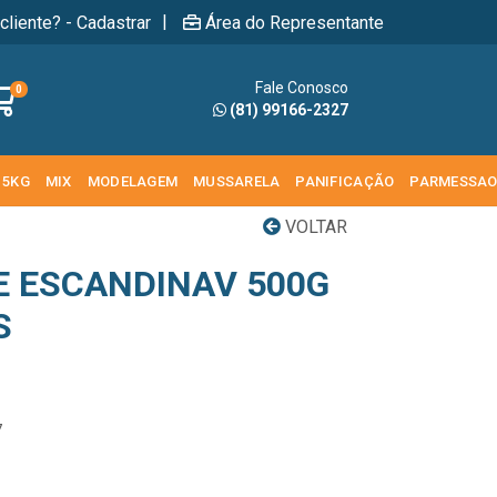
|
cliente? - Cadastrar
Área do Representante
Fale Conosco
0
(81) 99166-2327
 5KG
MIX
MODELAGEM
MUSSARELA
PANIFICAÇÃO
PARMESSA
VOLTAR
E ESCANDINAV 500G
S
7