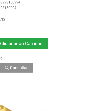
908998150994
8998150994
ENS
dicionar ao Carrinho
ga
Consultar