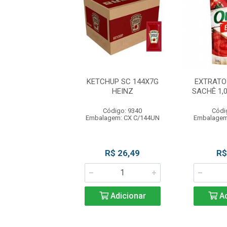
JO PARMESAO
KETCHUP SC 144X7G
EXTRATO
RO 195G FAIXA
HEINZ
SACHÊ 1,
AZUL
Código: 9340
Códi
ódigo: 8902
Embalagem: CX C/144UN
Embalagem
gem: UN C/195G
R$ 31,90
R$ 26,49
R$
Adicionar
Adicionar
Ad