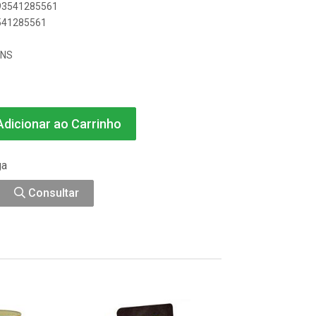
893541285561
3541285561
ENS
dicionar ao Carrinho
ga
Consultar