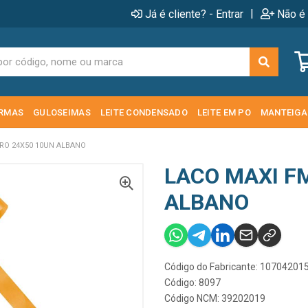
|
Já é cliente? - Entrar
Não é 
RMAS
GULOSEIMAS
LEITE CONDENSADO
LEITE EM PO
MANTEIGA
RO 24X50 10UN ALBANO
LACO MAXI F
ALBANO
Código do Fabricante: 1070420
Código: 8097
Código NCM: 39202019