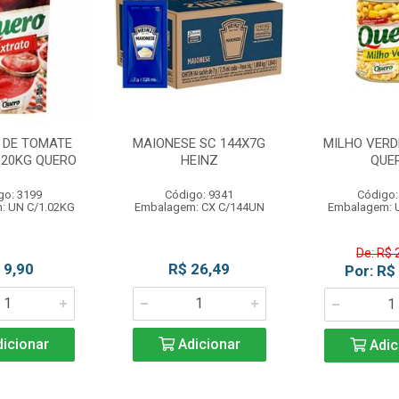
 DE TOMATE
MAIONESE SC 144X7G
MILHO VERDE
020KG QUERO
HEINZ
QUE
go: 3199
Código: 9341
Código:
: UN C/1.02KG
Embalagem: CX C/144UN
Embalagem: 
De: R$ 
 9,90
R$ 26,49
Por: R$
icionar
Adicionar
Adic