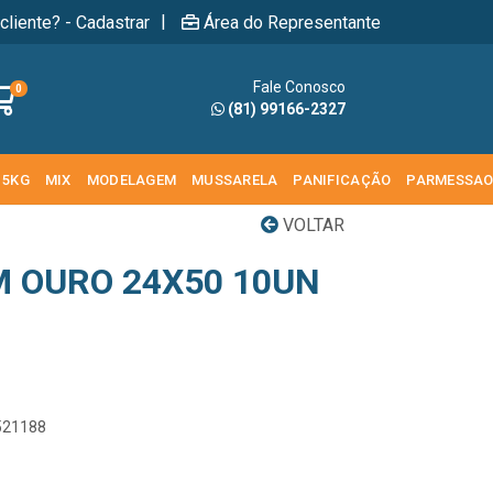
|
cliente? - Cadastrar
Área do Representante
Fale Conosco
0
(81) 99166-2327
 5KG
MIX
MODELAGEM
MUSSARELA
PANIFICAÇÃO
PARMESSA
VOLTAR
M OURO 24X50 10UN
1521188