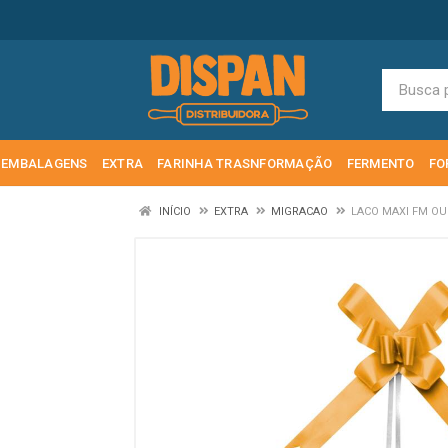
EMBALAGENS
EXTRA
FARINHA TRASNFORMAÇÃO
FERMENTO
FO
INÍCIO
EXTRA
MIGRACAO
LACO MAXI FM OU