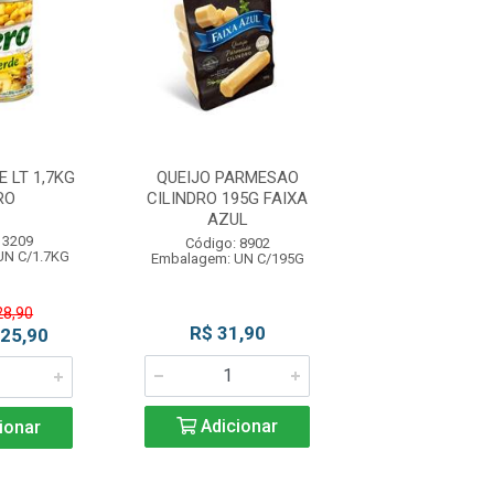
 LT 1,7KG
QUEIJO PARMESAO
KETCHUP SC 
RO
CILINDRO 195G FAIXA
HEINZ
AZUL
 3209
Código: 93
Código: 8902
UN C/1.7KG
Embalagem: CX 
Embalagem: UN C/195G
28,90
R$ 31,90
R$ 26,4
 25,90
Adicionar
Adicio
ionar