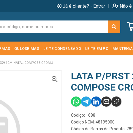
|
Já é cliente? - Entrar
Não é 
RMAS
GULOSEIMAS
LEITE CONDENSADO
LEITE EM PO
MANTEIGA
20X9.1CM NATAL COMPOSE CROMU
LATA P/PRST
COMPOSE CR
Código: 1688
Código NCM: 48195000
Código de Barras do Produto: 7