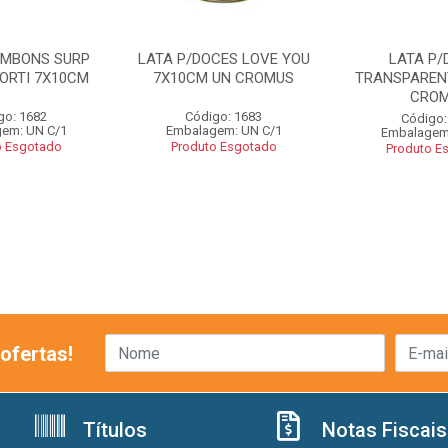
OMBONS SURP
LATA P/DOCES LOVE YOU
LATA P/
ORTI 7X10CM
7X10CM UN CROMUS
TRANSPAREN
CRO
go: 1682
Código: 1683
Código:
em: UN C/1
Embalagem: UN C/1
Embalagem
o Esgotado
Produto Esgotado
Produto E
ofertas!
Títulos
Notas Fiscais