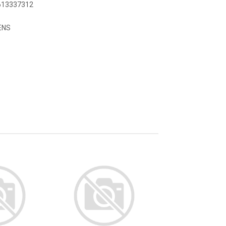
9613337312
ENS