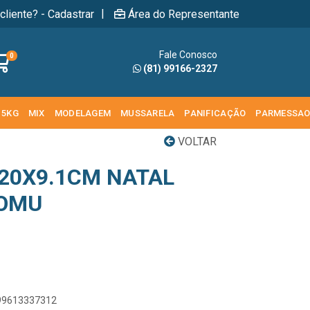
|
cliente? - Cadastrar
Área do Representante
Fale Conosco
0
(81) 99166-2327
 5KG
MIX
MODELAGEM
MUSSARELA
PANIFICAÇÃO
PARMESSA
VOLTAR
 20X9.1CM NATAL
OMU
899613337312