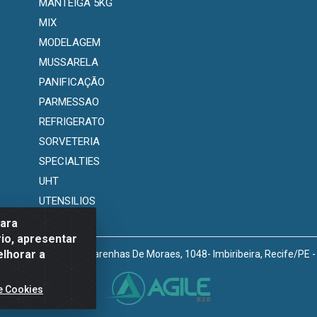
MANTEIGA 5KG
MIX
MODELAGEM
MUSSARELA
PANIFICAÇÃO
PARMESSAO
REFRIGERATO
SORVETERIA
SPECIALTIES
UHT
UTENSILIOS
para
io, apresentar
elhorar a
venida Marechal Mascarenhas De Moraes, 1048- Imbiribeira, Recife/PE
e Cookies