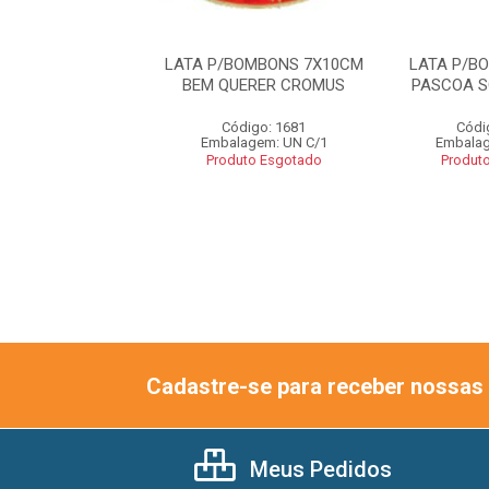
/OVO 250G LOVE
LATA P/BOMBONS 7X10CM
LATA P/B
.5X9CM C/1 UN
BEM QUERER CROMUS
PASCOA S
ódigo: 1685
Código: 1681
Códi
lagem: UN C/1
Embalagem: UN C/1
Embalag
uto Esgotado
Produto Esgotado
Produt
Cadastre-se para receber nossas 
Meus Pedidos