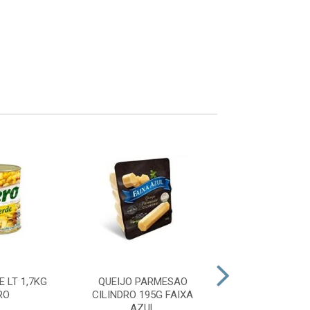
 LT 1,7KG
QUEIJO PARMESAO
LEITE DE COCO
RO
CILINDRO 195G FAIXA
DO VAL
AZUL