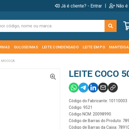
|
Já é cliente? - Entrar
Não é 
RMAS
GULOSEIMAS
LEITE CONDENSADO
LEITE EM PO
MANTEIGA
L MOCOCA
LEITE COCO 
Código do Fabricante: 10110003
Código: 9521
Código NCM: 20098990
Código de Barras do Produto: 7
Código de Barras da Caixa: 789