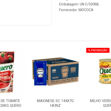
Embalagem: UN C/500ML
Fornecedor:
MOCOCA
% PROMOÇÃO
 DE TOMATE
MAIONESE SC 144X7G
MILHO VERDE
020KG QUERO
HEINZ
QUE