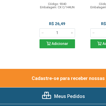
digo: 11931
Código: 9340
Códi
agem: UN C/1L
Embalagem: CX C/144UN
Embalagem
R$ 18,50
R$ 26,49
R$
Adicionar
Adicionar
Ad
Cadastre-se para receber nossas 
Meus Pedidos