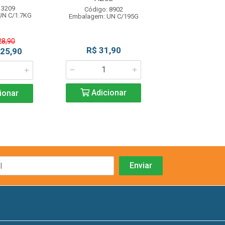
 3209
Código: 11
Código: 8902
UN C/1.7KG
Embalagem: U
Embalagem: UN C/195G
28,90
R$ 31,90
R$ 18,5
 25,90
Adicionar
Adicio
ionar