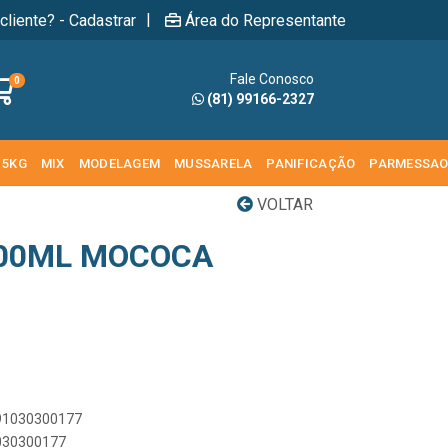
|
cliente? - Cadastrar
Área do Representante
Fale Conosco
0
(81) 99166-2327
 5KG
MIX
MODELAGEM
MUSSARELA
PANIFICAÇÃO
PARMESSA
VOLTAR
500ML MOCOCA
891030300177
1030300177