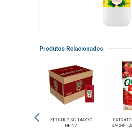
Produtos Relacionados
E COCO 1L COCO
KETCHUP SC 144X7G
EXTRATO
DO VALE
HEINZ
SACHÊ 1,