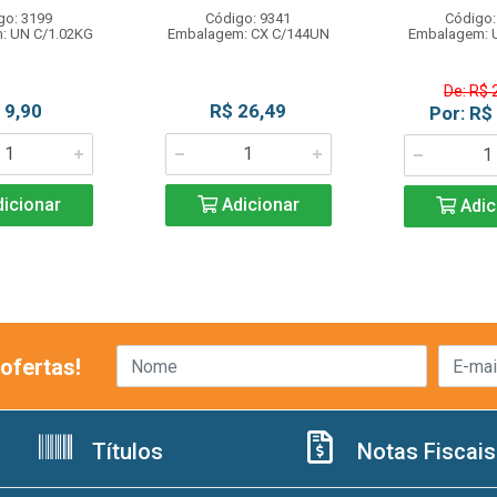
go: 3199
Código: 9341
Código:
: UN C/1.02KG
Embalagem: CX C/144UN
Embalagem: 
De: R$ 
 9,90
R$ 26,49
Por: R$
icionar
Adicionar
Adic
ofertas!
Títulos
Notas Fiscais