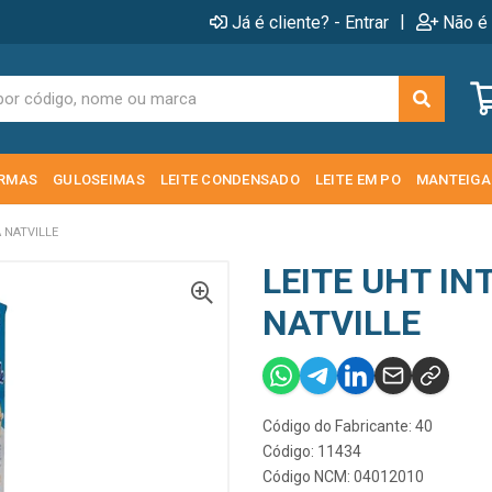
|
Já é cliente? - Entrar
Não é 
RMAS
GULOSEIMAS
LEITE CONDENSADO
LEITE EM PO
MANTEIGA
 NATVILLE
LEITE UHT IN
NATVILLE
Código do Fabricante: 40
Código: 11434
Código NCM: 04012010