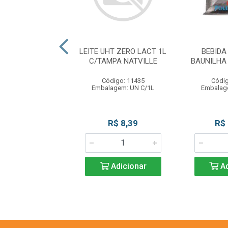
OR ALIMEN OVEX
LEITE UHT ZERO LACT 1L
BEBIDA
 1L EMULZINT
C/TAMPA NATVILLE
BAUNILHA
digo: 13773
Código: 11435
Códig
agem: UN C/1L
Embalagem: UN C/1L
Embalag
uto Esgotado
R$ 8,39
R$
Adicionar
Ad