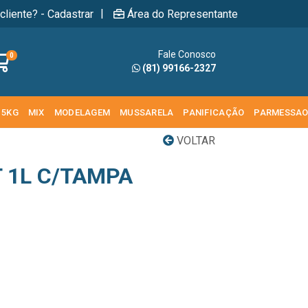
|
cliente? - Cadastrar
Área do Representante
Fale Conosco
0
(81) 99166-2327
 5KG
MIX
MODELAGEM
MUSSARELA
PANIFICAÇÃO
PARMESSA
VOLTAR
T 1L C/TAMPA