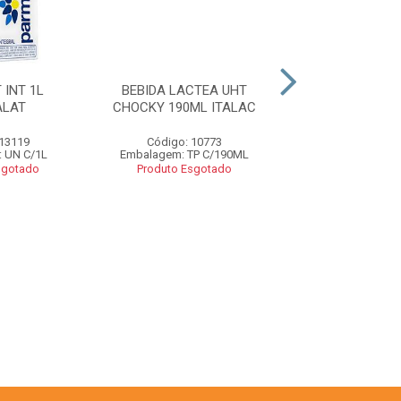
 INT 1L
BEBIDA LACTEA UHT
DOURADOR ALIM
ALAT
CHOCKY 190ML ITALAC
GLAZE 1L EM
 13119
Código: 10773
Código: 13
 UN C/1L
Embalagem: TP C/190ML
Embalagem: U
sgotado
Produto Esgotado
Produto Esgo