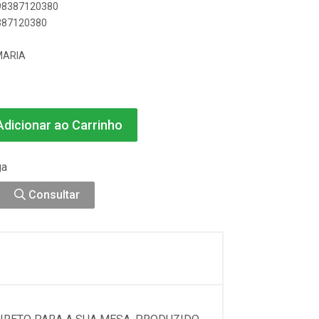
898387120380
8387120380
MARIA
dicionar ao Carrinho
ga
Consultar