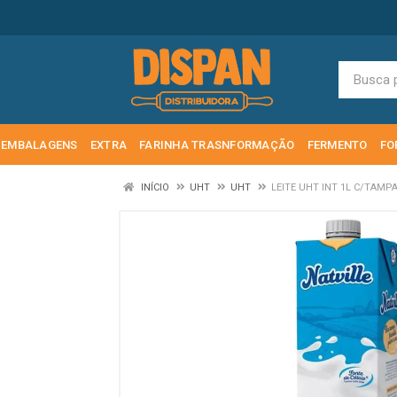
EMBALAGENS
EXTRA
FARINHA TRASNFORMAÇÃO
FERMENTO
FO
INÍCIO
UHT
UHT
LEITE UHT INT 1L C/TAMPA