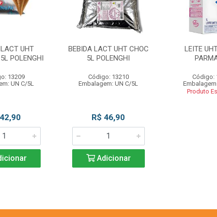
 LACT UHT
BEBIDA LACT UHT CHOC
LEITE UHT
 5L POLENGHI
5L POLENGHI
PARM
o: 13209
Código: 13210
Código:
em: UN C/5L
Embalagem: UN C/5L
Embalagem:
Produto E
 42,90
R$ 46,90
icionar
Adicionar