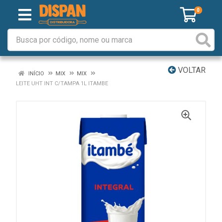
0
VOLTAR
INÍCIO
MIX
MIX
LEITE UHT INT C/TAMPA 1L ITAMBE