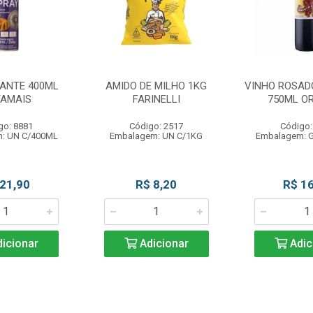
ANTE 400ML
AMIDO DE MILHO 1KG
VINHO ROSAD
AMAIS
FARINELLI
750ML OR
go: 8881
Código: 2517
Código:
: UN C/400ML
Embalagem: UN C/1KG
Embalagem: 
 21,90
R$ 8,20
R$ 16
icionar
Adicionar
Adic