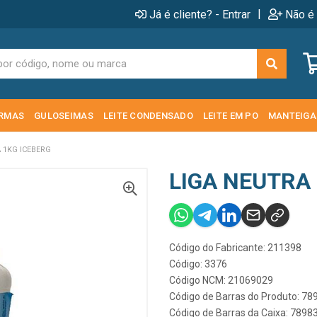
|
Já é cliente? - Entrar
Não é 
RMAS
GULOSEIMAS
LEITE CONDENSADO
LEITE EM PO
MANTEIGA
 1KG ICEBERG
LIGA NEUTRA
Código do Fabricante: 211398
Código: 3376
Código NCM: 21069029
Código de Barras do Produto: 7
Código de Barras da Caixa: 789