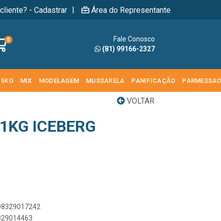
|
cliente? - Cadastrar
Área do Representante
Fale Conosco
0
(81) 99166-2327
 5KG
MIX
MODELAGEM
MUSSARELA
PANIFICAÇÃO
PARMESSA
VOLTAR
 1KG ICEBERG
898329017242
8329014463