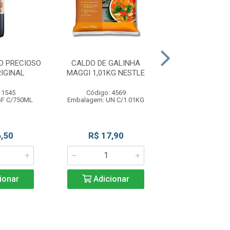
O PRECIOSO
CALDO DE GALINHA
DESMOLDANTE
IGINAL
MAGGI 1,01KG NESTLE
FACIL 400ML
 1545
Código: 4569
Código: 42
GF C/750ML
Embalagem: UN C/1.01KG
Embalagem: UN 
,50
R$ 17,90
R$ 29,9
ionar
Adicionar
Adicio