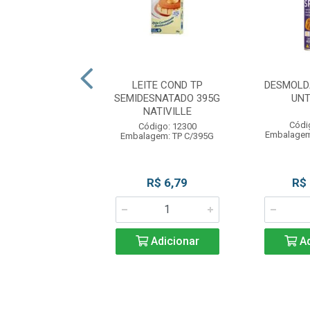
LDANTE SOLTA
LEITE COND TP
DESMOLD
L 400ML MAGO
SEMIDESNATADO 395G
UNT
NATIVILLE
ódigo: 4298
Códi
Código: 12300
gem: UN C/400ML
Embalagem
Embalagem: TP C/395G
R$ 29,90
R$ 6,79
R$
Adicionar
Adicionar
Ad